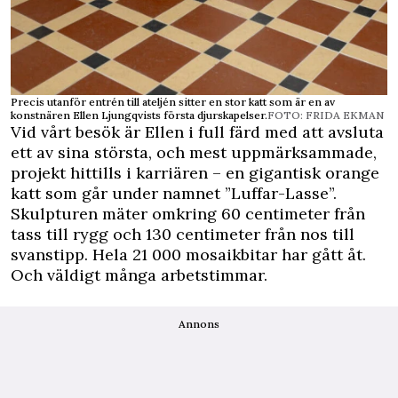
Precis utanför entrén till ateljén sitter en stor katt som är en av
konstnären Ellen Ljungqvists första djurskapelser.
FOTO: FRIDA EKMAN
Vid vårt besök är Ellen i full färd med att avsluta
ett av sina största, och mest uppmärksammade,
projekt hittills i karriären – en gigantisk orange
katt som går under namnet ”Luffar-Lasse”.
Skulpturen mäter omkring 60 centimeter från
tass till rygg och 130 centimeter från nos till
svanstipp. Hela 21 000 mosaikbitar har gått åt.
Och väldigt många arbetstimmar.
Annons