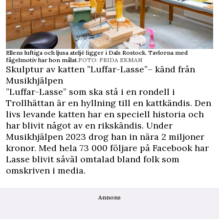
Ellens luftiga och ljusa ateljé ligger i Dals Rostock. Tavlorna med
fågelmotiv har hon målat.
FOTO: FRIDA EKMAN
Skulptur av katten ”Luffar-Lasse”– känd från
Musikhjälpen
”Luffar-Lasse” som ska stå i en rondell i
Trollhättan är en hyllning till en kattkändis. Den
livs levande katten har en speciell historia och
har blivit något av en rikskändis. Under
Musikhjälpen 2023 drog han in nära 2 miljoner
kronor. Med hela 73 000 följare på
Facebook
har
Lasse blivit såväl omtalad bland folk som
omskriven i media.
Annons