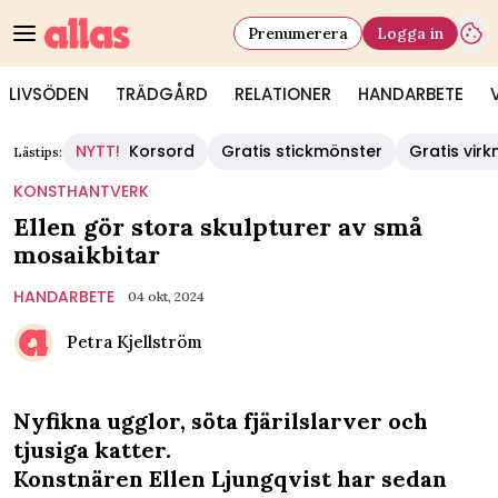
Prenumerera
Logga in
LIVSÖDEN
TRÄDGÅRD
RELATIONER
HANDARBETE
NYTT!
Korsord
Gratis stickmönster
Gratis vir
Lästips:
KONSTHANTVERK
Ellen gör stora skulpturer av små
mosaikbitar
HANDARBETE
04 okt, 2024
Petra Kjellström
Nyfikna ugglor, söta fjärilslarver och
tjusiga katter.
Konstnären Ellen Ljungqvist har sedan