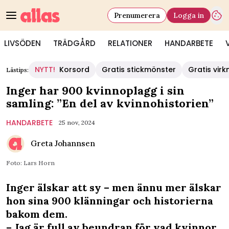
Prenumerera
Logga in
LIVSÖDEN
TRÄDGÅRD
RELATIONER
HANDARBETE
NYTT!
Korsord
Gratis stickmönster
Gratis vir
Lästips:
Inger har 900 kvinnoplagg i sin
samling: ”En del av kvinnohistorien”
HANDARBETE
25 nov, 2024
Greta Johannsen
Foto: Lars Horn
Inger älskar att sy – men ännu mer älskar
hon sina 900 klänningar och historierna
bakom dem.
– Jag är full av beundran för vad kvinnor