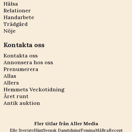
Hälsa
Relationer
Handarbete
Trädgård
Nöje
Kontakta oss
Kontakta oss
Annonsera hos oss
Prenumerera
Allas
Allers
Hemmets Veckotidning
Året runt
Antik auktion
Fler titlar från Aller Media
Elle Sverige
Hänt
Svensk Damtidning
Femina
MåBra
Recept