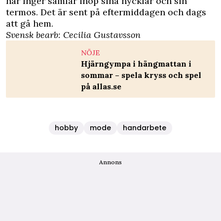
när Inger samlar ihop sina nycklar och sin
termos. Det är sent på eftermiddagen och dags
att gå hem.
Svensk bearb: Cecilia Gustavsson
NÖJE
Hjärngympa i hängmattan i
sommar – spela kryss och spel
på allas.se
hobby
mode
handarbete
Annons