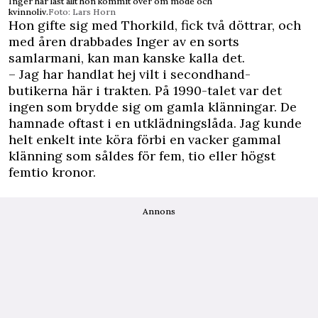
Inger har läst allt hon kommit över om mode och
kvinnoliv.
Foto: Lars Horn
Hon gifte sig med Thorkild, fick två döttrar, och
med åren drabbades Inger av en sorts
samlarmani, kan man kanske kalla det.
– Jag har handlat hej vilt i secondhand-
butikerna här i trakten. På 1990-talet var det
ingen som brydde sig om gamla klänningar. De
hamnade oftast i en utklädningslåda. Jag kunde
helt enkelt inte köra förbi en vacker gammal
klänning som såldes för fem, tio eller högst
femtio kronor.
Annons