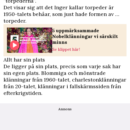
”torpederna”.
Det visar sig att det Inger kallar torpeder är
1950-talets behåar, som just hade formen av …
torpeder.
5 uppmärksammade
Nobelklänningar vi särskilt
minns
Se klippet här!
Allt har sin plats
De ligger på sin plats, precis som varje sak har
sin egen plats. Blommiga och mönstrade
klänningar från 1960-talet, charlestonklänningar
från 20-talet, klänningar i fallskärmssiden från
efterkrigstiden.
Annons