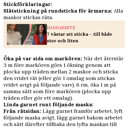
Stickförklaringar:
Slätstickning på rundsticka för ärmarna:
Alla
maskor stickas räta.
HANDARBETE
7 västar att sticka – till både
stor och liten
Öka på var sida om markören:
När det återstår
3 m före markören görs 1 ökning genom att
plocka upp tråden mellan 2 maskor och sticka
den vridet rät (eller gör 1 omslag som stickas
vridet avigt på följande varv), 6 rm, öka 1 m på
samma sätt som före markören (plocka upp
tråden eller gör ett omslag).
Linda garnet runt följande ­maska:
Från rätsidan:
Lägg garnet framför arbetet, lyft
följande maska avigt, lägg garnet bakom arbetet
och sätt därefter tillbaka den lyfta maskan till