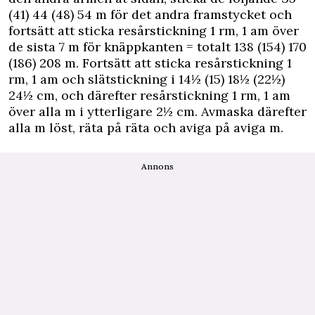
(41) 44 (48) 54 m för det andra framstycket och
fortsätt att sticka resårstickning 1 rm, 1 am över
de sista 7 m för knäppkanten = totalt 138 (154) 170
(186) 208 m. Fortsätt att sticka resårstickning 1
rm, 1 am och slätstickning i 14½ (15) 18½ (22½)
24½ cm, och därefter resårstickning 1 rm, 1 am
över alla m i ytterligare 2½ cm. Avmaska därefter
alla m löst, räta på räta och aviga på aviga m.
Annons