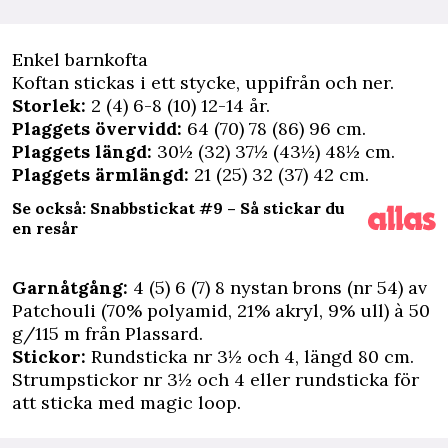
Enkel barnkofta
Koftan stickas i ett stycke, uppifrån och ner.
Storlek:
2 (4) 6-8 (10) 12-14 år.
Plaggets övervidd:
64 (70) 78 (86) 96 cm.
Plaggets längd:
30½ (32) 37½ (43½) 48½ cm.
Plaggets ärmlängd:
21 (25) 32 (37) 42 cm.
Se också: Snabbstickat #9 – Så stickar du
en resår
Garnåtgång:
4 (5) 6 (7) 8 nystan brons (nr 54) av
Patchouli (70% polyamid, 21% akryl, 9% ull) à 50
g/115 m från Plassard.
Stickor:
Rundsticka nr 3½ och 4, längd 80 cm.
Strumpstickor nr 3½ och 4 eller rundsticka för
att sticka med magic loop.