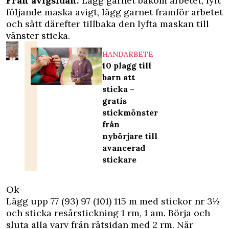
Från avigsidan:
Lägg garnet bakom arbetet, lyft
följande maska avigt, lägg garnet framför arbetet
och sätt därefter tillbaka den lyfta maskan till
vänster sticka.
HANDARBETE
10 plagg till
barn att
sticka –
gratis
stickmönster
från
nybörjare till
avancerad
stickare
Ok
Lägg upp 77 (93) 97 (101) 115 m med stickor nr 3½
och sticka resårstickning 1 rm, 1 am. Börja och
sluta alla varv från rätsidan med 2 rm. När