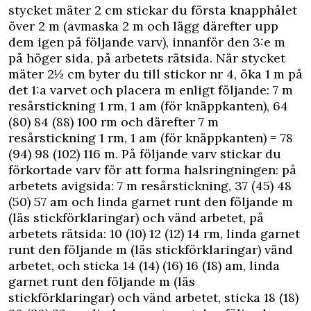
stycket mäter 2 cm stickar du första knapphålet
över 2 m (avmaska 2 m och lägg därefter upp
dem igen på följande varv), innanför den 3:e m
på höger sida, på arbetets rätsida. När stycket
mäter 2½ cm byter du till stickor nr 4, öka 1 m på
det 1:a varvet och placera m enligt följande: 7 m
resårstickning 1 rm, 1 am (för knäppkanten), 64
(80) 84 (88) 100 rm och därefter 7 m
resårstickning 1 rm, 1 am (för knäppkanten) = 78
(94) 98 (102) 116 m. På följande varv stickar du
förkortade varv för att forma halsringningen: på
arbetets avigsida: 7 m resårstickning, 37 (45) 48
(50) 57 am och linda garnet runt den följande m
(läs stickförklaringar) och vänd arbetet, på
arbetets rätsida: 10 (10) 12 (12) 14 rm, linda garnet
runt den följande m (läs stickförklaringar) vänd
arbetet, och sticka 14 (14) (16) 16 (18) am, linda
garnet runt den följande m (läs
stickförklaringar) och vänd arbetet, sticka 18 (18)