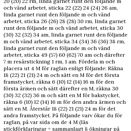
20 (20) 22 rm, linda garnet runt den följande m
och vänd arbetet, sticka 22 (22) 24 (24) 26 am,
linda garnet runt den följande m och vänd
arbetet, sticka 26 (26) 28 (28) 30 rm, linda garnet
runt den följande m och vänd arbetet, sticka 30
(30) 32 (32) 34 am, linda garnet runt den följande
m och vänd arbetet, sticka 34 (34) 36 (36) 38 rm,
linda garnet runt den följande m och vänd
arbetet, sticka 49 (57) 60 (62) 70 am och därefter
7 m resårstickning 1 rm, 1 am. Fördela m och
placera ut 4 M för raglan enligt följande: Räkna
18 (22) 21 (21) 24 m och sätt en M för det första
framstycket, räkna 6 (10) 12 (14) 16 m för den
första ärmen och sätt därefter en M, räkna 30
(30) 32 (32) 36 m och sätt en M för bakstycket,
räkna 6 (10) 12 (14) 16 m för den andra ärmen och
sätt en M. Återstår 18 (22) 21 (21) 24 m för det
andra framstycket. På följande varv ökar du för
raglan, på var sida om de 4 M (läs
stickförklaringar = sammanlagt 8 ökningar på