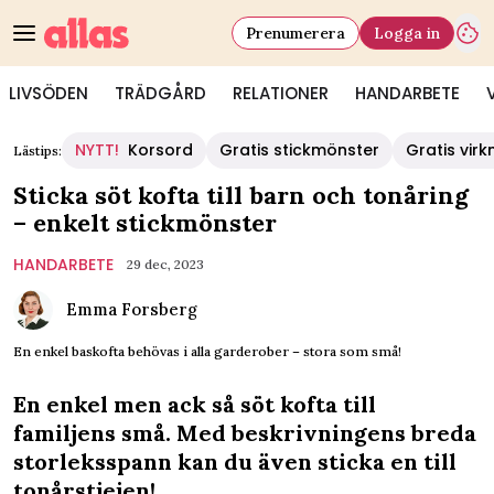
Prenumerera
Logga in
LIVSÖDEN
TRÄDGÅRD
RELATIONER
HANDARBETE
NYTT!
Korsord
Gratis stickmönster
Gratis vir
Lästips:
Sticka söt kofta till barn och tonåring
– enkelt stickmönster
HANDARBETE
29 dec, 2023
Emma Forsberg
En enkel baskofta behövas i alla garderober – stora som små!
En enkel men ack så söt kofta till
familjens små. Med beskrivningens breda
storleksspann kan du även sticka en till
tonårstjejen!