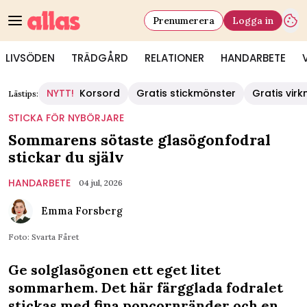
Prenumerera
Logga in
LIVSÖDEN
TRÄDGÅRD
RELATIONER
HANDARBETE
NYTT!
Korsord
Gratis stickmönster
Gratis vir
Lästips:
STICKA FÖR NYBÖRJARE
Sommarens sötaste glasögonfodral
stickar du själv
HANDARBETE
04 jul, 2026
Emma Forsberg
Foto: Svarta Fåret
Ge solglasögonen ett eget litet
sommarhem. Det här färgglada fodralet
stickas med fina popcornränder och en