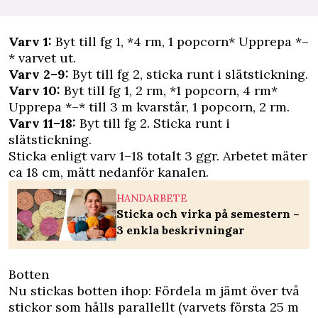
Varv 1:
Byt till fg 1, *4 rm, 1 popcorn* Upprepa *–
* varvet ut.
Varv 2–9:
Byt till fg 2, sticka runt i slätstickning.
Varv 10:
Byt till fg 1, 2 rm, *1 popcorn, 4 rm*
Upprepa *–* till 3 m kvarstår, 1 popcorn, 2 rm.
Varv 11–18:
Byt till fg 2. Sticka runt i
slätstickning.
Sticka enligt varv 1–18 totalt 3 ggr. Arbetet mäter
ca 18 cm, mätt nedanför kanalen.
HANDARBETE
Sticka och virka på semestern –
3 enkla beskrivningar
Botten
Nu stickas botten ihop: Fördela m jämt över två
stickor som hålls parallellt (varvets första 25 m