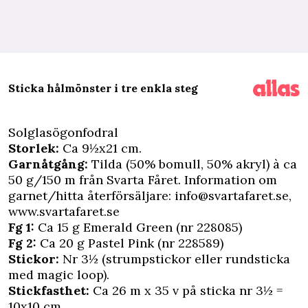
Sticka hålmönster i tre enkla steg
Solglasögonfodral
Storlek:
Ca 9½x21 cm.
Garnåtgång:
Tilda (50% bomull, 50% akryl) à ca
50 g/150 m från Svarta Fåret. Information om
garnet/hitta återförsäljare:
info@svartafaret.se
,
www.svartafaret.se
Fg 1:
Ca 15 g Emerald Green (nr 228085)
Fg 2:
Ca 20 g Pastel Pink (nr 228589)
Stickor:
Nr 3½ (strumpstickor eller rundsticka
med magic loop).
Stickfasthet:
Ca 26 m x 35 v på sticka nr 3½ =
10x10 cm.