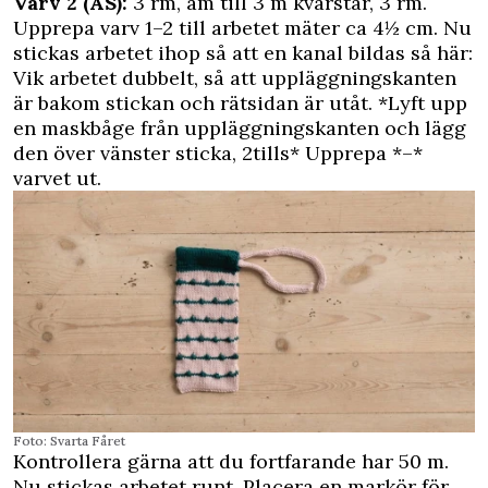
Varv 2 (AS):
3 rm, am till 3 m kvarstår, 3 rm.
Upprepa varv 1–2 till arbetet mäter ca 4½ cm. Nu
stickas arbetet ihop så att en kanal bildas så här:
Vik arbetet dubbelt, så att uppläggningskanten
är bakom stickan och rätsidan är utåt. *Lyft upp
en maskbåge från uppläggningskanten och lägg
den över vänster sticka, 2tills* Upprepa *–*
varvet ut.
Foto: Svarta Fåret
Kontrollera gärna att du fortfarande har 50 m.
Nu stickas arbetet runt. Placera en markör för