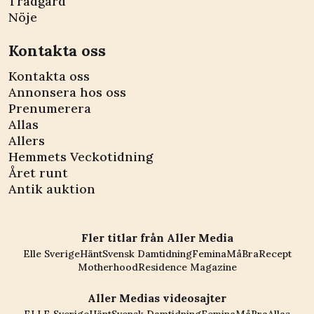
Trädgård
Nöje
Kontakta oss
Kontakta oss
Annonsera hos oss
Prenumerera
Allas
Allers
Hemmets Veckotidning
Året runt
Antik auktion
Fler titlar från Aller Media
Elle Sverige
Hänt
Svensk Damtidning
Femina
MåBra
Recept
Motherhood
Residence Magazine
Aller Medias videosajter