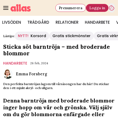
Prenumerera
Logga in
LIVSÖDEN
TRÄDGÅRD
RELATIONER
HANDARBETE
NYTT!
Korsord
Gratis stickmönster
Gratis vir
Lästips:
Sticka söt barntröja – med broderade
blommor
HANDARBETE
26 feb, 2024
Emma Forsberg
Den perfekta barntröjan lagom till vårsäsongen har du här! Du stickar
den i ett mjukt akryl- och ullgarn.
Denna barntröja med broderade blommor
inger hopp om vår och grönska. Välj själv
om du gör blommorna enfärgade eller