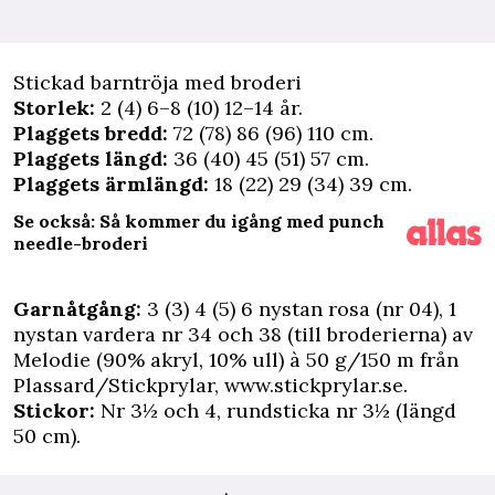
Stickad barntröja med broderi
Storlek:
2 (4) 6–8 (10) 12–14 år.
Plaggets bredd:
72 (78) 86 (96) 110 cm.
Plaggets längd:
36 (40) 45 (51) 57 cm.
Plaggets ärmlängd:
18 (22) 29 (34) 39 cm.
Se också: Så kommer du igång med punch
needle-broderi
Garnåtgång:
3 (3) 4 (5) 6 nystan rosa (nr 04), 1
nystan vardera nr 34 och 38 (till broderierna) av
Melodie (90% akryl, 10% ull) à 50 g/150 m från
Plassard/Stickprylar,
www.stickprylar.se
.
Stickor:
Nr 3½ och 4, rund­sticka nr 3½ (längd
50 cm).