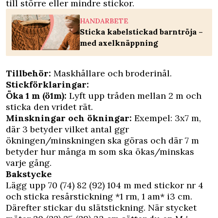
till större eller mindre stickor.
HANDARBETE
Sticka kabelstickad barntröja –
med axelknäppning
Tillbehör:
Maskhållare och broderinål.
Stickförklaringar:
Öka 1 m (ö1m):
Lyft upp tråden mellan 2 m och
sticka den vridet rät.
Minskningar och ökningar:
Exempel: 3x7 m,
där 3 betyder vilket antal ggr
ökningen/minskningen ska göras och där 7 m
betyder hur många m som ska ökas/minskas
varje gång.
Bakstycke
Lägg upp 70 (74) 82 (92) 104 m med stickor nr 4
och sticka resårstickning *1 rm, 1 am* i3 cm.
Därefter stickar du slät­stickning. När stycket