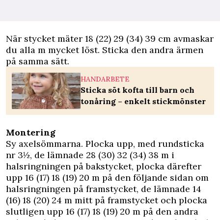
När stycket mäter 18 (22) 29 (34) 39 cm avmaskar
du alla m mycket löst. Sticka den andra ärmen
på samma sätt.
HANDARBETE
Sticka söt kofta till barn och
tonåring – enkelt stickmönster
Montering
Sy axelsömmarna. Plocka upp, med rundsticka
nr 3½, de lämnade 28 (30) 32 (34) 38 m i
halsringningen på bakstycket, plocka därefter
upp 16 (17) 18 (19) 20 m på den följande sidan om
halsringningen på framstycket, de lämnade 14
(16) 18 (20) 24 m mitt på framstycket och plocka
slutligen upp 16 (17) 18 (19) 20 m på den andra