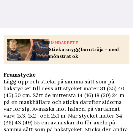
HANDARBETE
Sticka snygg barntröja – med
mönstrat ok
Framstycke
Lägg upp och sticka på samma sätt som på
bakstycket till dess att stycket mäter 31 (35) 40
(45) 50 cm. Sätt de mittersta 14 (16) 18 (20) 24 m
på en maskhållare och sticka därefter sidorna
var för sig. Avmaska mot halsen, på vartannat
varv: 1x3, 1x2 , och 2x1 m. När stycket mäter 34
(38) 43 (49) 55 cm avmaskar du för axeln på
samma sätt som på bakstycket. Sticka den andra