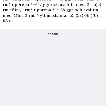
rm* upprepa *–* 17 ggr och avsluta med: 2 rm) 3
rm *ö1m, 1 rm* upprepa *–* 38 ggr och avsluta
med: Ö1m, 3 rm. Nytt maskantal: 55 (58) 66 (76)
83 m.
Annons