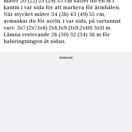
mäter 20 (22) 25 (29) 33 cm sätter du en M i
kantm i var sida för att markera för ärmhålen.
När stycket mäter 34 (38) 43 (49) 55 cm,
avmaskar du för axeln, i var sida, på vartannat
varv: 3x7 (2x7,1x8) 2x8,1x9 (1x9,2x10) 3x11 m.
Lämna resterande 28 (30) 32 (34) 38 m för
halsringningen åt sidan.
Annons