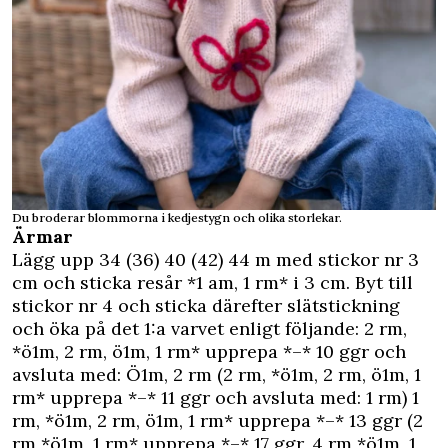
Du broderar blommorna i kedjestygn och olika storlekar.
Ärmar
Lägg upp 34 (36) 40 (42) 44 m med stickor nr 3
cm och sticka resår *1 am, 1 rm* i 3 cm. Byt till
stickor nr 4 och sticka därefter slätstickning
och öka på det 1:a varvet enligt följande: 2 rm,
*ö1m, 2 rm, ö1m, 1 rm* upprepa *–* 10 ggr och
avsluta med: Ö1m, 2 rm (2 rm, *ö1m, 2 rm, ö1m, 1
rm* upprepa *–* 11 ggr och avsluta med: 1 rm) 1
rm, *ö1m, 2 rm, ö1m, 1 rm* upprepa *–* 13 ggr (2
rm *ö1m, 1 rm* upprepa *–* 17 ggr, 4 rm *ö1m, 1