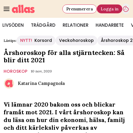
Prenumerera
Logga in
LIVSÖDEN
TRÄDGÅRD
RELATIONER
HANDARBETE
NYTT!
Korsord
Veckohoroskop
Årshoroskop 
Lästips:
Årshoroskop för alla stjärntecken: Så
blir ditt 2021
HOROSKOP
10 nov, 2020
Katarina Campagnola
Vi lämnar 2020 bakom oss och blickar
framåt mot 2021. I vårt årshoroskop kan
du läsa om hur din ekonomi, hälsa, familj
och ditt kärleksliv påverkas av