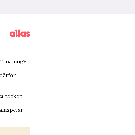
 att namnge
 därför
ta tecken
samspelar