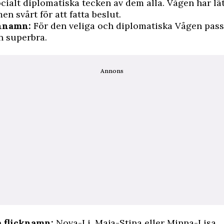
cialt diplomatiska tecken av dem alla. Vågen har lätt
en svårt för att fatta beslut.
rnnamn:
För den veliga och diplomatiska Vågen pass
 superbra.
Annons
 flicknamn:
Nova-Li, Maja-Stina eller Minna-Lisa.