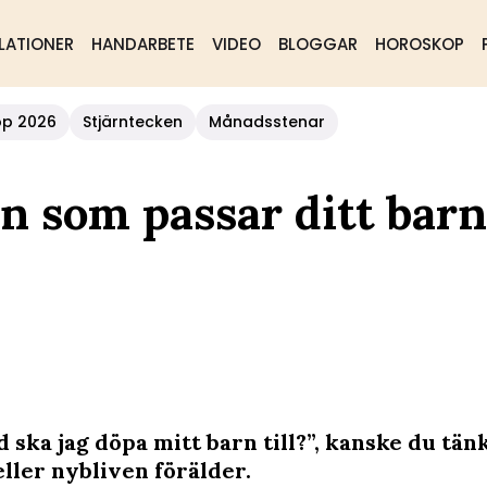
LATIONER
HANDARBETE
VIDEO
BLOGGAR
HOROSKOP
op 2026
Stjärntecken
Månadsstenar
n som passar ditt barn
d ska jag döpa mitt barn till?”, kanske du tä
eller nybliven förälder.