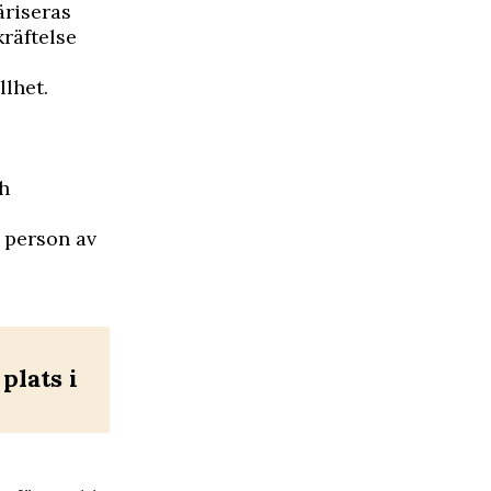
äriseras
kräftelse
llhet.
ch
 person av
plats i