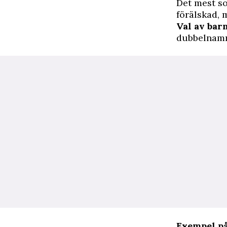
Det mest so
förälskad, m
Val av ba
dubbelnamn
Exempel på