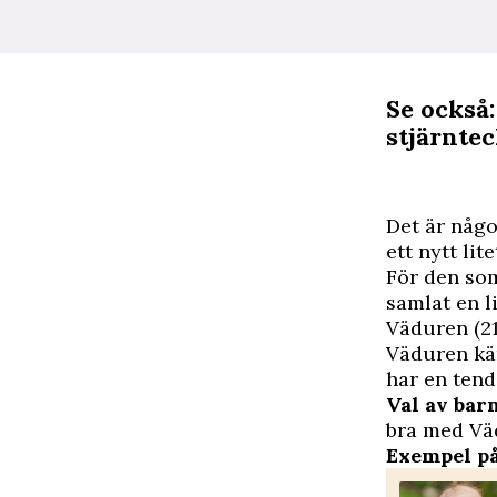
Se också:
stjärnte
D
et är någo
ett nytt lit
För den som
samlat en l
Väduren (2
Väduren kä
har en tend
Val av ba
bra med Vä
Exempel p