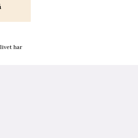
å
livet har