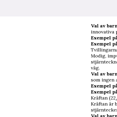
Val av ba
innovativa
Exempel på
Exempel p
Tvillingarn
Modig, impu
stjärnteckne
väg.
Val av ba
som ingen 
Exempel på
Exempel p
Kräftan (22
Kräftan är 
stjärntecke
Val av ba