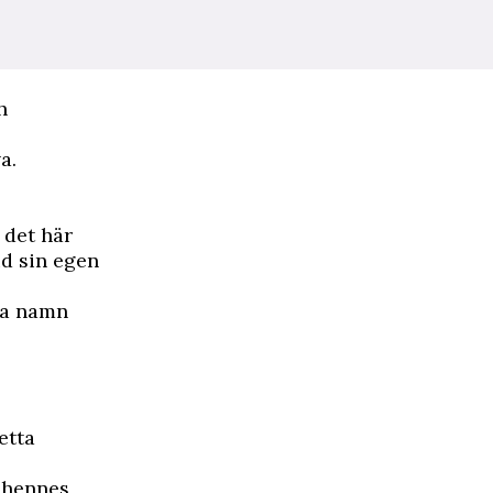
h
a.
 det här
id sin egen
va namn
etta
 hennes