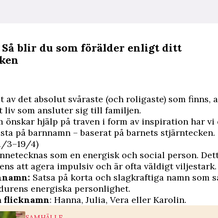
 Så blir du som förälder enligt ditt
cken
t av det absolut svåraste (och roligaste) som finns,
et liv som ansluter sig till familjen.
 önskar hjälp på traven i form av inspiration har vi
ista på barnnamn – baserat på barnets stjärntecken.
1/3–19/4)
nnetecknas som en energisk och social person. Det
ens att agera impulsiv och är ofta väldigt viljestark.
rnnamn:
Satsa på korta och slagkraftiga namn som 
durens energiska personlighet.
å flicknamn
: Hanna, Julia, Vera eller Karolin.
SAMHÄLLE