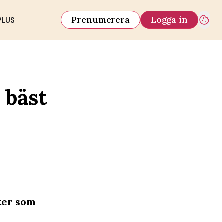
Prenumerera
Logga in
PLUS
 bäst
nker som