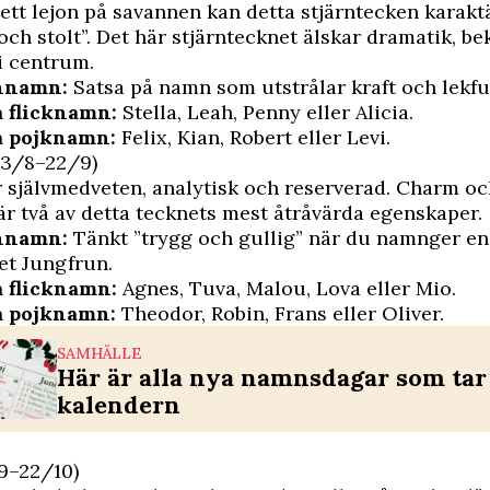
ett lejon på savannen kan detta stjärntecken karakt
och stolt”. Det här stjärntecknet älskar dramatik, be
 i centrum.
rnnamn:
Satsa på namn som utstrålar kraft och lekfu
 flicknamn:
Stella, Leah, Penny eller Alicia.
å pojknamn:
Felix, Kian, Robert eller Levi.
23/8–22/9)
 självmedveten, analytisk och reserverad. Charm o
 är två av detta tecknets mest åtråvärda egenskaper.
rnnamn:
Tänkt ”trygg och gullig” när du namnger en
et Jungfrun.
 flicknamn:
Agnes, Tuva, Malou, Lova eller Mio.
å pojknamn:
Theodor, Robin, Frans eller Oliver.
SAMHÄLLE
Här är alla nya namnsdagar som tar 
kalendern
9–22/10)