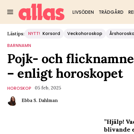
LIVSÖDEN
TRÄDGÅRD
RE
NYTT!
Korsord
Veckohoroskop
Årshorosk
Lästips:
BARNNAMN
Pojk- och flicknamne
– enligt horoskopet
05 feb, 2025
HOROSKOP
Ebba S. Dahlman
”Hjälp! Va
blivande 