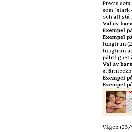
Precis som 
som ”stark 
och att stå
Val av ba
Exempel på
Exempel p
Jungfrun (
Jungfrun är
pålitlighet
Val av ba
stjärnteckn
Exempel på
Exempel p
Vågen (23/