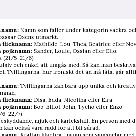
rnnamn:
Namn som faller under kategorin vackra oc
 passar Oxens utmärkt.
 flicknamn:
Mathilde, Lou, Thea, Beatrice eller Nov
å pojknamn:
Sander, Louie, Ossian eller Elio.
a (21/5–21/6)
lsiv och enkel att umgås med. Så kan man beskriva
t. Tvillingarna, hur ironiskt det än må låta, går allt
rnnamn:
Tvillingarna kan bära upp unika och kreati
annan.
 flicknamn:
Disa, Edda, Nicolina eller Eira.
å pojknamn:
Bob, Elliot, John, Tycho eller Enzo.
/6–22/7)
beskyddande, mjuk och kärleksfull. En person med d
n kan också vara rädd för att bli sårad.
rnnamn:
Kräftan klär bra i namn som samspelar med