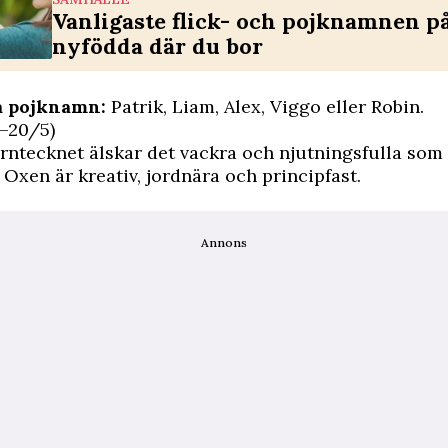
Vanligaste flick- och pojknamnen p
nyfödda där du bor
å pojknamn:
Patrik, Liam, Alex, Viggo eller Robin.
–20/5)
ärntecknet älskar det vackra och njutningsfulla som 
. Oxen är kreativ, jordnära och principfast.
Annons