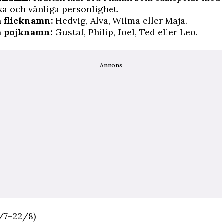
a och vänliga personlighet.
 flicknamn:
Hedvig, Alva, Wilma eller Maja.
å pojknamn:
Gustaf, Philip, Joel, Ted eller Leo.
Annons
/7–22/8)