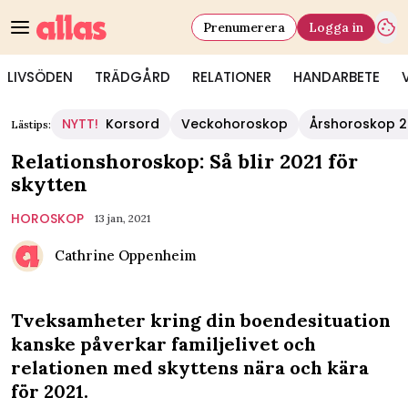
Prenumerera
Logga in
LIVSÖDEN
TRÄDGÅRD
RELATIONER
HANDARBETE
NYTT!
Korsord
Veckohoroskop
Årshoroskop 
Lästips:
Relationshoroskop: Så blir 2021 för
skytten
HOROSKOP
13 jan, 2021
Cathrine Oppenheim
Tveksamheter kring din boendesituation
kanske påverkar familjelivet och
relationen med skyttens nära och kära
för 2021.