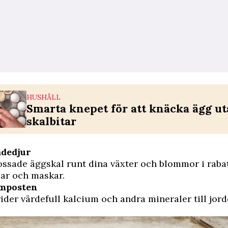
HUSHÅLL
Smarta knepet för att knäcka ägg u
skalbitar
adedjur
ossade äggskal runt dina växter och blommor i rabat
lar och maskar.
omposten
ider värdefull kalcium och andra mineraler till jor