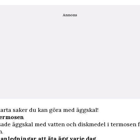
Annons
marta saker du kan göra med äggskal!
termosen
ade äggskal med vatten och diskmedel i termosen f
n.
 anledningar att äta ägg varje dag