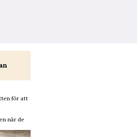
tan
ten för att
den när de