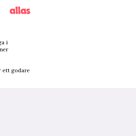
a i
 ner
r ett godare