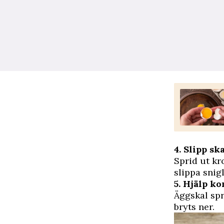
4. Slipp sk
Sprid ut kr
slippa snig
5. Hjälp k
Äggskal spr
bryts ner.