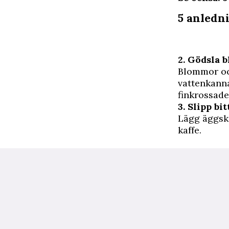
5 anledni
2. Gödsla
Blommor och
vattenkanna
finkrossade
3. Slipp bit
Lägg äggskal
kaffe.