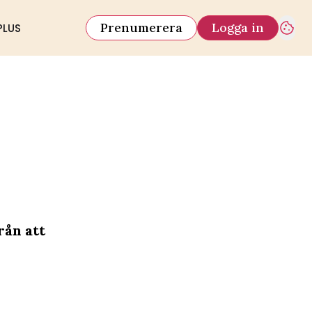
Prenumerera
Logga in
PLUS
rån att