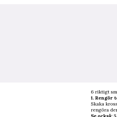
6 riktigt s
1. Rengör 
Skaka kross
rengöra de
Se också: 5