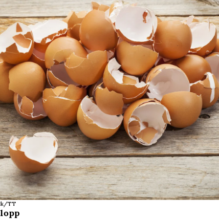
ock/TT
vlopp