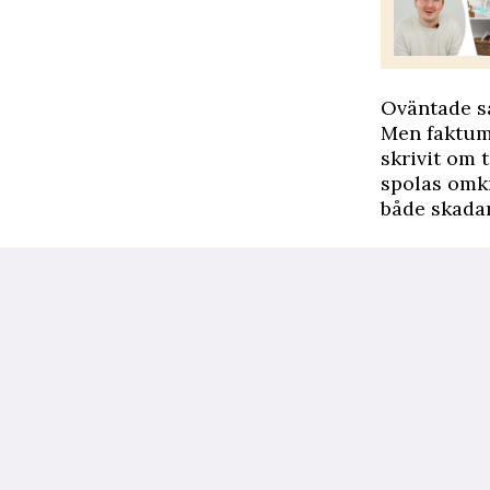
Oväntade s
Men faktum 
skrivit om 
spolas omkr
både skadar