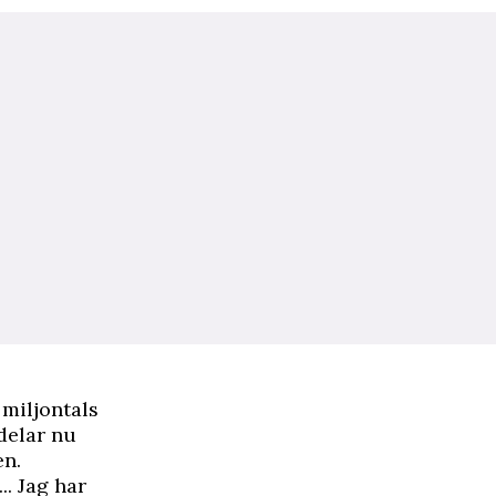
miljontals
delar nu
en.
.. Jag har