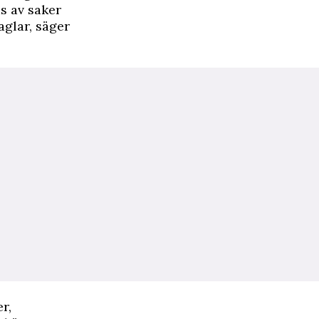
as av saker
aglar, säger
r,