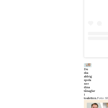
Du
ska
aldrig
spola
ner
dina
tånaglar
i
toaletten.
Foto: S