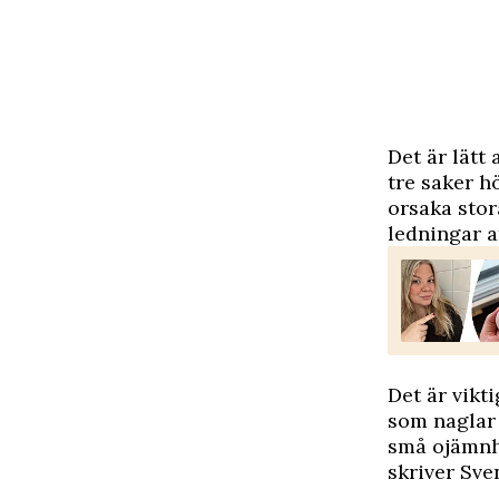
D
et är lätt
tre saker h
orsaka stor
ledningar a
Det är vikti
som naglar 
små ojämnhe
skriver Sve