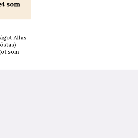
et som
ågot Allas
östas)
ågot som