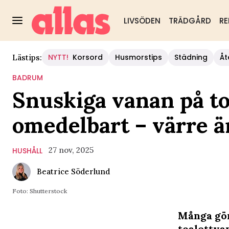
LIVSÖDEN
TRÄDGÅRD
RE
NYTT!
Korsord
Husmorstips
Städning
Åt
Lästips:
BADRUM
Snuskiga vanan på to
omedelbart – värre ä
27 nov, 2025
HUSHÅLL
Beatrice Söderlund
Foto: Shutterstock
Många gör
toalettva