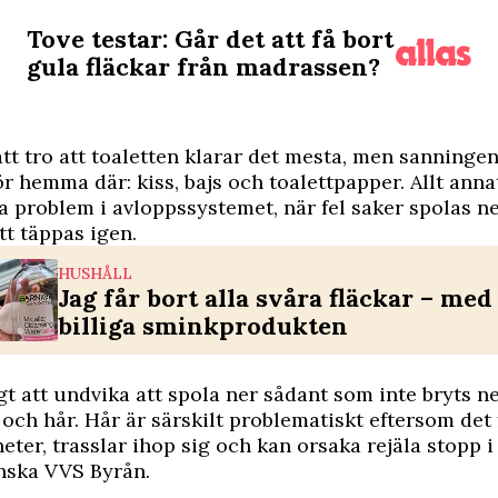
Tove testar: Går det att få bort
gula fläckar från madrassen?
 att tro att toaletten klarar det mesta, men sanningen
ör hemma där: kiss, bajs och toalettpapper. Allt anna
a problem i avloppssystemet, när fel saker spolas ne
tt täppas igen.
HUSHÅLL
Jag får bort alla svåra fläckar – me
billiga sminkprodukten
gt att undvika att spola ner sådant som inte bryts ne
och hår. Hår är särskilt problematiskt eftersom det 
ter, trasslar ihop sig och kan orsaka rejäla stopp i
nska VVS Byrån.