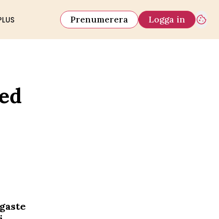
Prenumerera
Logga in
PLUS
med
igaste
i