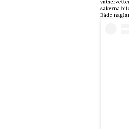
våtservette
sakerna bil
Både naglar