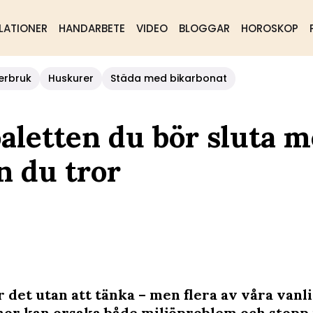
LATIONER
HANDARBETE
VIDEO
BLOGGAR
HOROSKOP
erbruk
Huskurer
Städa med bikarbonat
aletten du bör sluta 
n du tror
 det utan att tänka – men flera av våra vanl
nor kan orsaka både miljöproblem och stopp 