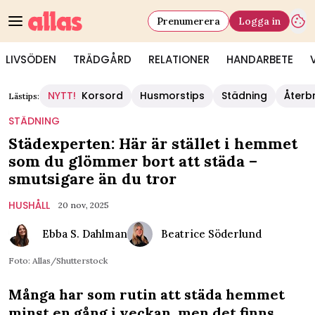
Prenumerera
Logga in
LIVSÖDEN
TRÄDGÅRD
RELATIONER
HANDARBETE
NYTT!
Korsord
Husmorstips
Städning
Återb
Lästips:
STÄDNING
Städexperten: Här är stället i hemmet
som du glömmer bort att städa –
smutsigare än du tror
HUSHÅLL
20 nov, 2025
Ebba S. Dahlman
Beatrice Söderlund
Foto: Allas/Shutterstock
Många har som rutin att städa hemmet
minst en gång i veckan, men det finns