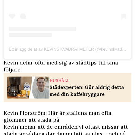
Ett inlägg delat av KEVINS KVADRATMETER (@kevinskvadratmeter)
Kevin delar ofta med sig av städtips till sina
följare.
HUSHÅLL
Städexperten: Gör aldrig detta
med din kaffebryggare
Kevin Florström: Här är ställena man ofta
glömmer att städa på
Kevin menar att de områden vi oftast missar att
städa är sådana där damm lätt samlas – och då