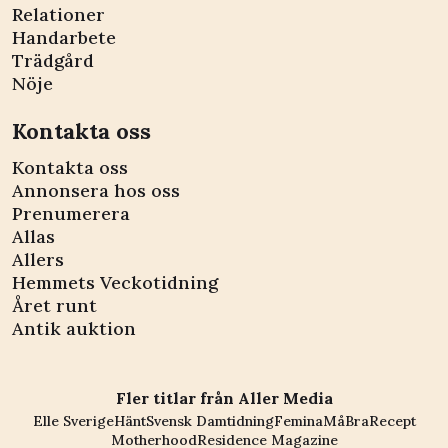
Relationer
Handarbete
Trädgård
Nöje
Kontakta oss
Kontakta oss
Annonsera hos oss
Prenumerera
Allas
Allers
Hemmets Veckotidning
Året runt
Antik auktion
Fler titlar från Aller Media
Elle Sverige
Hänt
Svensk Damtidning
Femina
MåBra
Recept
Motherhood
Residence Magazine