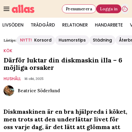
Prenumerera
Logga in
LIVSÖDEN
TRÄDGÅRD
RELATIONER
HANDARBETE
NYTT!
Korsord
Husmorstips
Städning
Återb
Lästips:
KÖK
Därför luktar din diskmaskin illa – 6
möjliga orsaker
HUSHÅLL
16 okt, 2025
Beatrice Söderlund
Diskmaskinen är en bra hjälpreda i köket,
men trots att den underlättar livet för
oss varje dag, är det lätt att glömma att