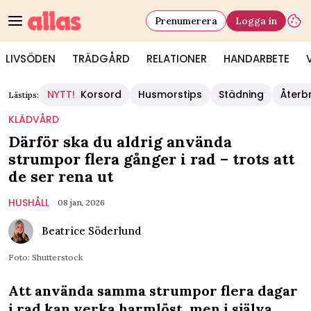
Prenumerera
Logga in
LIVSÖDEN
TRÄDGÅRD
RELATIONER
HANDARBETE
NYTT!
Korsord
Husmorstips
Städning
Återb
Lästips:
KLÄDVÅRD
Därför ska du aldrig använda
strumpor flera gånger i rad – trots att
de ser rena ut
HUSHÅLL
08 jan, 2026
Beatrice Söderlund
Foto: Shutterstock
Att använda samma strumpor flera dagar
i rad kan verka harmlöst, men i själva