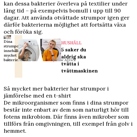
kan dessa bakterier överleva på textilier under
lång tid – på exempelvis bomull i upp till 90
dagar. Att använda otvättade strumpor igen ger
därför bakterierna möjlighet att fortsätta växa
och föröka sig.
Dina
HUSHÅLL
strumpor
5 saker du
innehåller
mycket
aldrig ska
bakterier.
Foto: Shutterstock/New Africa
tvätta i
tvättmaskinen
Så mycket mer bakterier har strumpor i
jämförelse med en t-shirt
De mikroorganismer som finns i dina strumpor
består inte enbart av dem som naturligt hör till
fotens mikrobiom. Där finns även mikrober som
tillförs från omgivningen, till exempel från golv i
hemmet.