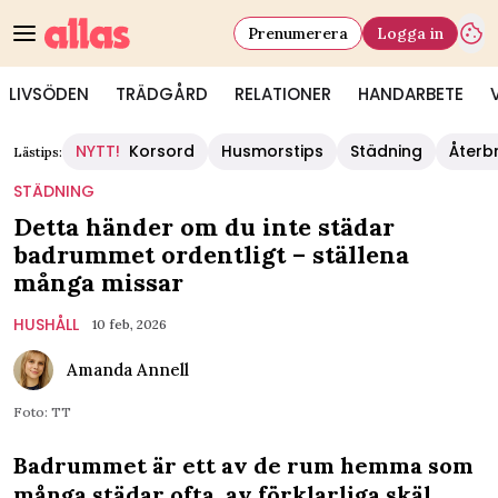
Prenumerera
Logga in
LIVSÖDEN
TRÄDGÅRD
RELATIONER
HANDARBETE
NYTT!
Korsord
Husmorstips
Städning
Återb
Lästips:
STÄDNING
Detta händer om du inte städar
badrummet ordentligt – ställena
många missar
HUSHÅLL
10 feb, 2026
Amanda Annell
Foto: TT
Badrummet är ett av de rum hemma som
många städar ofta, av förklarliga skäl.