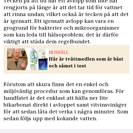
Tecken på att du har ett avlopp som inte har
rengjorts på länge är att det tar tid för vattnet
att rinna undan, vilket också är tecken på att det
är igensatt. Ett igensatt avlopp kan vara en
grogrund för bakterier och mikroorganismer
som kan leda till hälsoproblem, det är därför
viktigt att städa dem regelbundet.
HUSHÅLL
Här är tvättmedlen som är bäst
och sämst i test
Förutom att skura finns det en enkel och
miljövänlig procedur som kan genomföras. För
handfatet är det enklast att hälla ner lite
bikarbonat direkt i avloppet samt vitvinsvinäger
för att sedan låta det verka i några minuter. Som
sedan följs upp med kokande vatten.