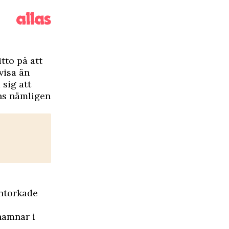
itto på att
nvisa än
 sig att
nns nämligen
ntorkade
 hamnar i