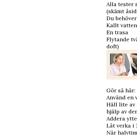
Alla tester 
(skämt åsid
Du behöver
Kallt vatten
En trasa
Flytande tv
doft)
Gör så här:
Använd en v
Häll lite a
hjälp av de
Addera ytte
Låt verka i
När halvtim