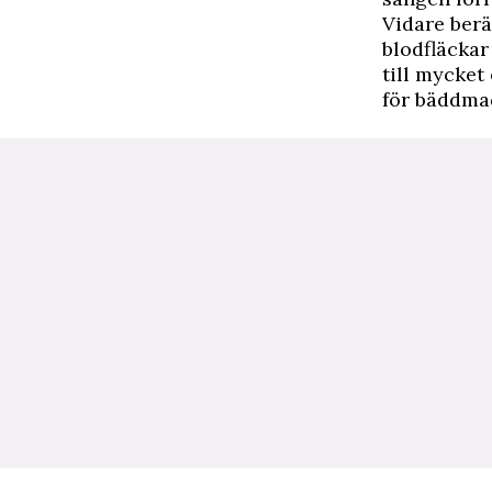
Vidare ber
blodfläckar
till mycket
för bäddmad