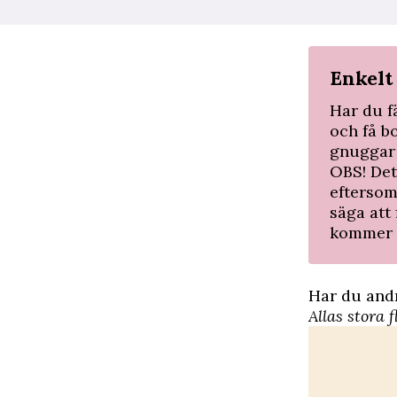
Enkelt 
Har du f
och få b
gnuggar 
OBS! Det
eftersom
säga att 
kommer 
Har du andr
Allas stora 