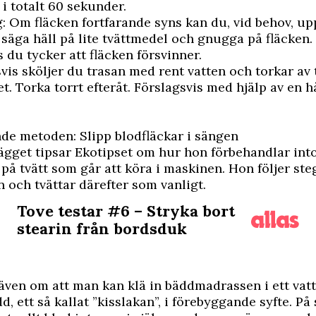
i totalt 60 sekunder.
eg: Om fläcken fortfarande syns kan du, vid behov, u
ll säga häll på lite tvättmedel och gnugga på fläcken
s du tycker att fläcken försvinner.
vis sköljer du trasan med rent vatten och torkar av
t. Torka torrt efteråt. Förslagsvis med hjälp av en h
de metoden: Slipp blodfläckar i sängen
lägget tipsar Ekotipset om hur hon förbehandlar int
 på tvätt som går att köra i maskinen. Hon följer steg
 och tvättar därefter som vanligt.
Tove testar #6 – Stryka bort
stearin från bordsduk
även om att man kan klä in bäddmadrassen i ett vatt
, ett så kallat ”kisslakan”, i förebyggande syfte. På 