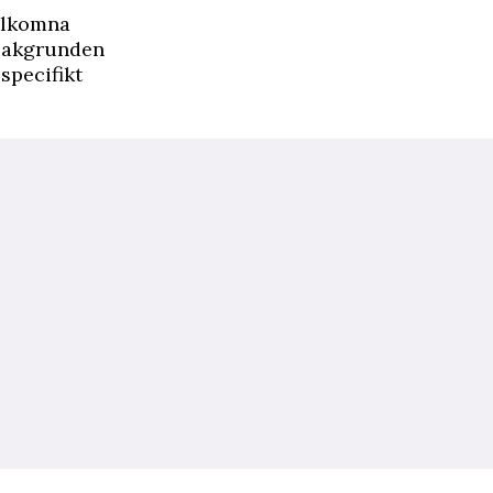
älkomna
 bakgrunden
specifikt