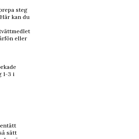
pprepa steg
. Här kan du
 tvättmedlet
årfön eller
orkade
 1-3 i
entätt
så sätt