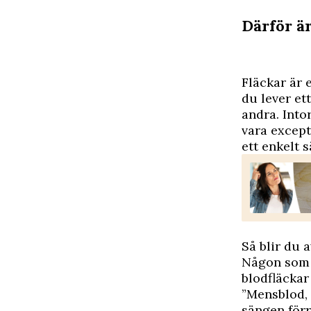
Därför är
F
läckar är e
du lever ett
andra. Into
vara except
ett enkelt s
Så blir du 
Någon som 
blodfläckar
”Mensblod, 
sängen förr