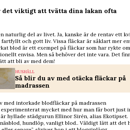
 det viktigt att tvätta dina lakan ofta
n naturlig del av livet. Ja, kanske är de rentav ett kv
 fartfyllt och gott liv. Vissa fläckar är såklart mer e
rkat blod är ett exempel på fläckar som har rykte om
ionellt envisa. Men så behöver det inte vara. Det fi
ätt att bli av med dem!
HUSHÅLL
Så blir du av med otäcka fläckar på
madrassen
av med intorkade blodfläckar på madrassen
experimenterat mycket med hur man får bort just i
 är hyllade städgurun Ellinor Sirén, alias Ekotipset.
näsblod, hundlöp, vanligt blod.. Väldigt lätt att det
 eller senare”, skriver hon i
ett blogginlägg
.