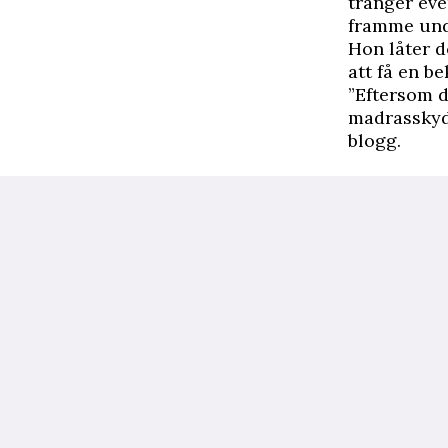
tränger eve
framme und
Hon låter d
att få en b
”Eftersom d
madrasskydd
blogg.