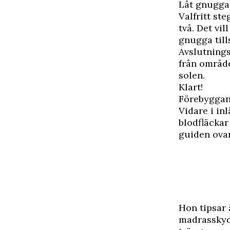
Låt gnugga 
Valfritt st
två. Det vi
gnugga till
Avslutnings
från område
solen.
Klart!
Förebyggan
Vidare i in
blodfläckar
guiden ovan
Hon tipsar 
madrasskydd