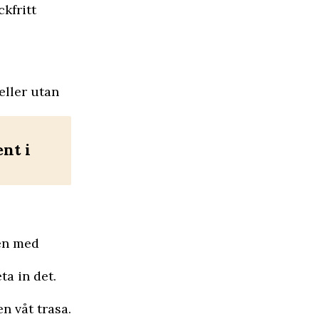
ckfritt
eller utan
nt i
den med
ta in det.
n våt trasa.