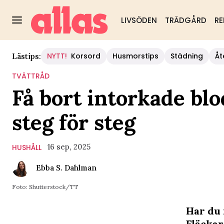
LIVSÖDEN
TRÄDGÅRD
RE
NYTT!
Korsord
Husmorstips
Städning
Åt
Lästips:
TVÄTTRÅD
Få bort intorkade bl
steg för steg
16 sep, 2025
HUSHÅLL
Ebba S. Dahlman
Foto: Shutterstock/TT
Har du 
Fläckar