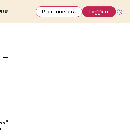
Prenumerera
Logga in
PLUS
 –
ss?
.