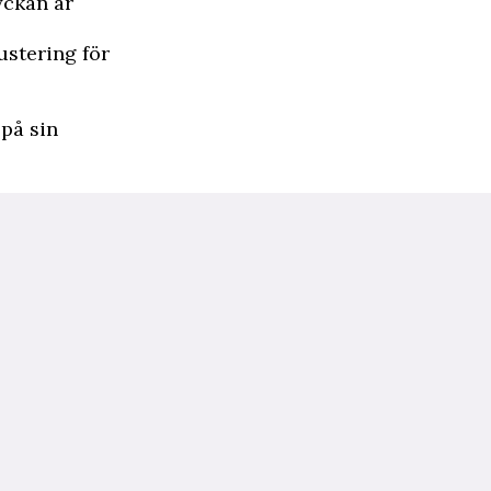
yckan är
ustering för
 på sin