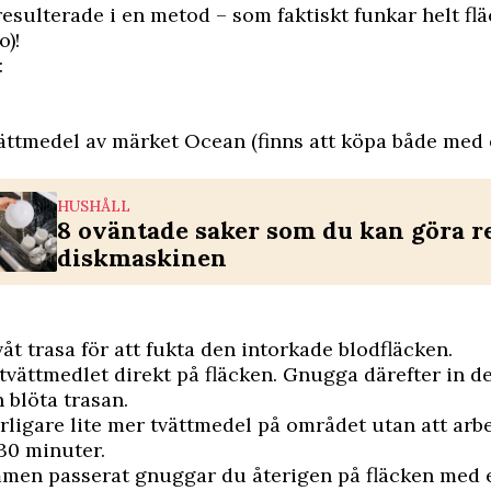
resulterade i en metod – som faktiskt funkar helt flä
o)!
:
ättmedel av märket Ocean (finns att köpa både med 
HUSHÅLL
8 oväntade saker som du kan göra re
diskmaskinen
åt trasa för att fukta den intorkade blodfläcken.
v tvättmedlet direkt på fläcken. Gnugga därefter in 
n blöta trasan.
rligare lite mer tvättmedel på området utan att arbe
 30 minuter.
men passerat gnuggar du återigen på fläcken med e