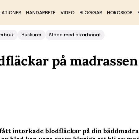
LATIONER
HANDARBETE
VIDEO
BLOGGAR
HOROSKOP
erbruk
Huskurer
Städa med bikarbonat
odfläckar på madrassen
fått intorkade blodfläckar på din bäddmadra
 av blod kan vara extra kluriga att bli av med