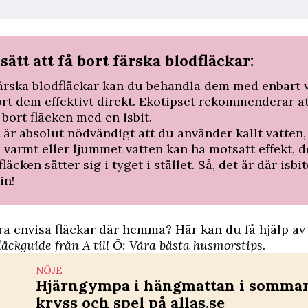
sätt att få bort färska blodfläckar:
ärska blodfläckar kan du behandla dem med enbart 
ort dem effektivt direkt. Ekotipset rekommenderar a
bort fläcken med en isbit.
 är absolut nödvändigt att du använder kallt vatten,
 varmt eller ljummet vatten kan ha motsatt effekt, de
fläcken sätter sig i tyget i stället. Så, det är där isbi
in!
a envisa fläckar där hemma? Här kan du få hjälp av 
fläckguide från A till Ö: Våra bästa husmorstips
.
NÖJE
Hjärngympa i hängmattan i sommar 
kryss och spel på allas.se