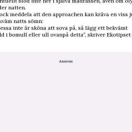
ntuellt blod inte ner i själva madrassen, även om ol
er natten.
ock meddela att den approachen kan kräva en viss j
ekväm natts sömn:
essa inte är sköna att sova på, så lägg ett bekvämt
 i bomull eller ull ovanpå detta”, skriver Ekotipset
Annons