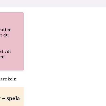
vatten
tt du
t vill
ten
artikeln
– spela