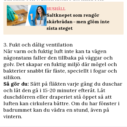
HUSHÅLL
Saltknepet som rengör
skärbrädan – men glöm inte
sista steget
3. Fukt och dålig ventilation
När varm och fuktig luft inte kan ta vägen
någonstans faller den tillbaka på väggar och
golv. Det skapar en fuktig miljö där mögel och
bakterier snabbt får fäste, speciellt i fogar och
silikon.
Så gör du:
Sätt på fläkten varje gång du duschar
och låt den gå i 15-20 minuter efteråt. Låt
duschdörren eller draperiet stå öppet så att
luften kan cirkulera bättre. Om du har fönster i
badrummet kan du vädra en stund, även på
vintern.