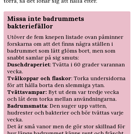
torra, så det lönar sig att hålla efter.
Missa inte badrummets
bakteriefällor
Utöver de fem knepen listade ovan påminner
forskarna om att det finns några ställen i
badrummet som lätt glöms bort, men som
snabbt samlar på sig smuts:
Duschdraperiet
: Tvätta i 60 grader varannan
vecka.
Tvålkoppar och flaskor
: Torka undersidorna
för att hålla borta den slemmiga ytan.
Tvättsvampar:
Byt ut dem var tredje vecka
och låt dem torka mellan användningarna.
Badrumsmatta
: Den suger upp vatten,
hudrester och bakterier och bör tvättas varje
vecka.
Det är små vanor men de gör stor skillnad för
hur länge badrummet känns rent och fräscht.