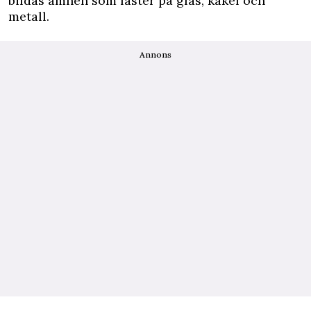
bildas ämnen som fäster på glas, kakel och
metall.
Annons