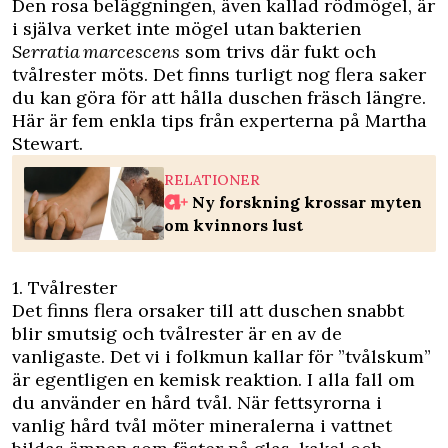
Den rosa beläggningen, även kallad rödmögel, är
i själva verket inte mögel utan bakterien
Serratia marcescens
som trivs där fukt och
tvålrester möts. Det finns turligt nog flera saker
du kan göra för att hålla duschen fräsch längre.
Här är fem enkla tips från experterna på Martha
Stewart.
RELATIONER
Ny forskning krossar myten
om kvinnors lust
1. Tvålrester
Det finns flera orsaker till att duschen snabbt
blir smutsig och tvålrester är en av de
vanligaste. Det vi i folkmun kallar för ”tvålskum”
är egentligen en kemisk reaktion. I alla fall om
du använder en hård tvål. När fettsyrorna i
vanlig hård tvål möter mineralerna i vattnet