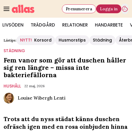
Prenumerera
Logga in
LIVSÖDEN
TRÄDGÅRD
RELATIONER
HANDARBETE
NYTT!
Korsord
Husmorstips
Städning
Återb
Lästips:
STÄDNING
Fem vanor som gör att duschen håller
sig ren längre – missa inte
bakteriefällorna
HUSHÅLL
22 maj, 2026
Louise Wibergh Lenti
Trots att du nyss städat känns duschen
ofräsch igen med en rosa oinbjuden hinna