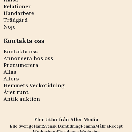
Relationer
Handarbete
Trädgård
Nöje
Kontakta oss
Kontakta oss
Annonsera hos oss
Prenumerera
Allas
Allers
Hemmets Veckotidning
Året runt
Antik auktion
Fler titlar från Aller Media
Elle Sverige
Hänt
Svensk Damtidning
Femina
MåBra
Recept
Motherhood
Residence Magazine