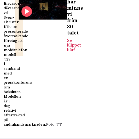
här
Ericssons
minns
dåvarande
vd
vi
Sven-
från
Christer
80-
Nilsson
presenterade
talet
överraskande
Se
företagets
klippet
nya
här!
mobiltelefon
modell
T28
i
samband
med
en
presskonferens
om
bokslutet.
Modellen
är i
dag
relativt
eftertraktad
på
andrahandsmarknaden.
Foto: TT