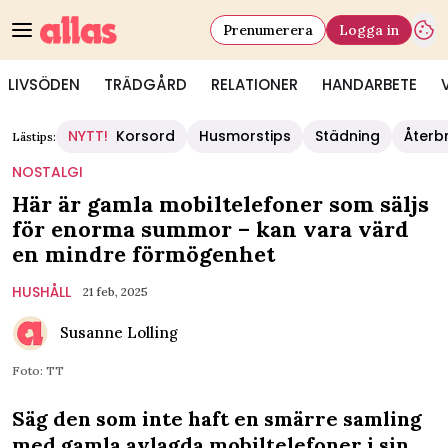
Prenumerera
Logga in
LIVSÖDEN
TRÄDGÅRD
RELATIONER
HANDARBETE
NYTT!
Korsord
Husmorstips
Städning
Återb
Lästips:
NOSTALGI
Här är gamla mobiltelefoner som säljs
för enorma summor – kan vara värd
en mindre förmögenhet
HUSHÅLL
21 feb, 2025
Susanne Lolling
Foto: TT
Säg den som inte haft en smärre samling
med gamla avlagda mobiltelefoner i sin