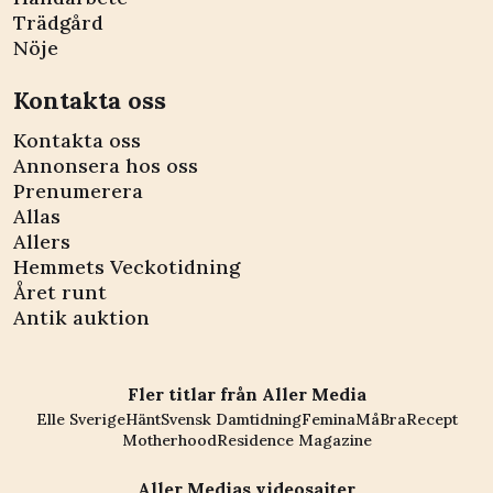
Trädgård
Nöje
Kontakta oss
Kontakta oss
Annonsera hos oss
Prenumerera
Allas
Allers
Hemmets Veckotidning
Året runt
Antik auktion
Fler titlar från Aller Media
Elle Sverige
Hänt
Svensk Damtidning
Femina
MåBra
Recept
Motherhood
Residence Magazine
Aller Medias videosajter