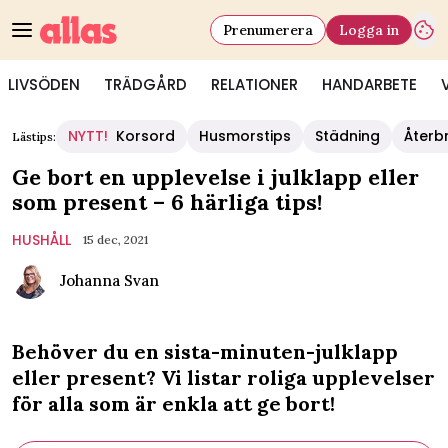
Prenumerera
Logga in
LIVSÖDEN
TRÄDGÅRD
RELATIONER
HANDARBETE
NYTT!
Korsord
Husmorstips
Städning
Återb
Lästips:
Ge bort en upplevelse i julklapp eller
som present – 6 härliga tips!
HUSHÅLL
15 dec, 2021
Johanna Svan
Behöver du en sista-minuten-julklapp
eller present? Vi listar roliga upplevelser
för alla som är enkla att ge bort!