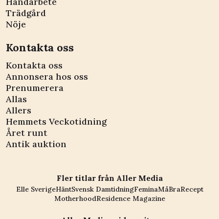
Handarbete
Trädgård
Nöje
Kontakta oss
Kontakta oss
Annonsera hos oss
Prenumerera
Allas
Allers
Hemmets Veckotidning
Året runt
Antik auktion
Fler titlar från Aller Media
Elle Sverige
Hänt
Svensk Damtidning
Femina
MåBra
Recept
Motherhood
Residence Magazine