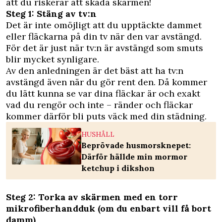
att du riskerar att skada skärmen!
Steg 1: Stäng av tv:n
Det är inte omöjligt att du upptäckte dammet
eller fläckarna på din tv när den var avstängd.
För det är just när tv:n är avstängd som smuts
blir mycket synligare.
Av den anledningen är det bäst att ha tv:n
avstängd även när du gör rent den. Då kommer
du lätt kunna se var dina fläckar är och exakt
vad du rengör och inte – ränder och fläckar
kommer därför bli puts väck med din städning.
HUSHÅLL
Beprövade husmorsknepet:
Därför hällde min mormor
ketchup i dikshon
Steg 2: Torka av skärmen med en torr
mikrofiberhandduk (om du enbart vill få bort
damm)