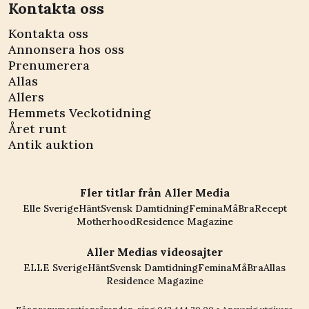
Kontakta oss
Kontakta oss
Annonsera hos oss
Prenumerera
Allas
Allers
Hemmets Veckotidning
Året runt
Antik auktion
Fler titlar från Aller Media
Elle Sverige
Hänt
Svensk Damtidning
Femina
MåBra
Recept
Motherhood
Residence Magazine
Aller Medias videosajter
ELLE Sverige
Hänt
Svensk Damtidning
Femina
MåBra
Allas
Residence Magazine