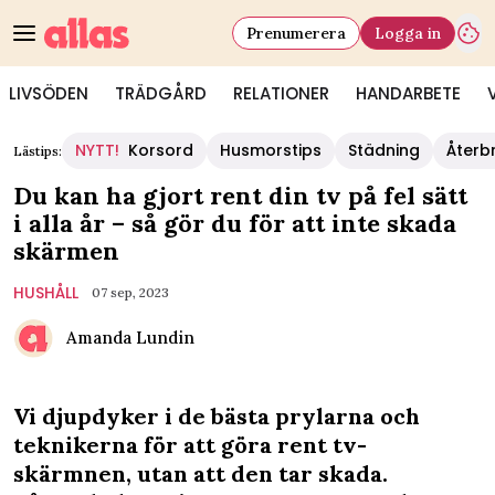
Prenumerera
Logga in
LIVSÖDEN
TRÄDGÅRD
RELATIONER
HANDARBETE
NYTT!
Korsord
Husmorstips
Städning
Återb
Lästips:
Du kan ha gjort rent din tv på fel sätt
i alla år – så gör du för att inte skada
skärmen
HUSHÅLL
07 sep, 2023
Amanda Lundin
Vi djupdyker i de bästa prylarna och
teknikerna för att göra rent tv-
skärmnen, utan att den tar skada.