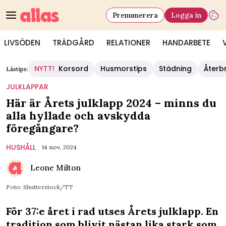
Prenumerera
Logga in
LIVSÖDEN
TRÄDGÅRD
RELATIONER
HANDARBETE
NYTT!
Korsord
Husmorstips
Städning
Återb
Lästips:
JULKLAPPAR
Här är Årets julklapp 2024 – minns du
alla hyllade och avskydda
föregångare?
HUSHÅLL
14 nov, 2024
Leone Milton
Foto: Shutterstock/TT
För 37:e året i rad utses Årets julklapp. En
tradition som blivit nästan lika stark som