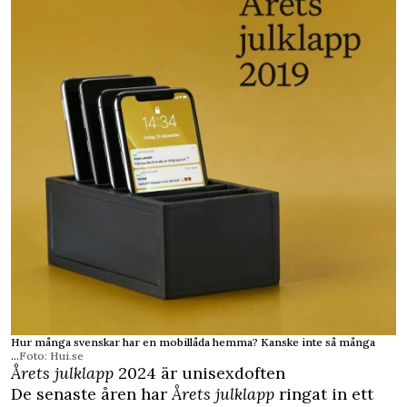
Hur många svenskar har en mobillåda hemma? Kanske inte så många
...
Foto: Hui.se
Årets julklapp
2024 är unisexdoften
De senaste åren har
Årets julklapp
ringat in ett