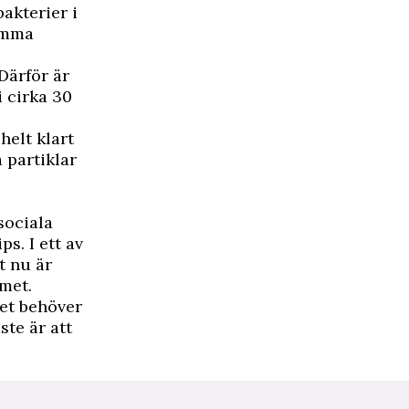
bakterier i
samma
Därför är
i cirka 30
helt klart
 partiklar
sociala
s. I ett av
t nu är
mmet.
det behöver
ste är att