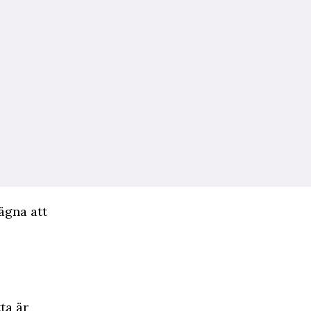
ägna att
ta är