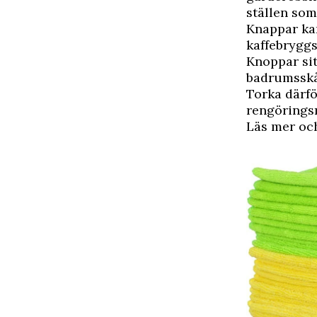
ställen som
Knappar kan
kaffebryggs
Knoppar sit
badrumsskå
Torka därfö
rengöringsm
Läs mer och