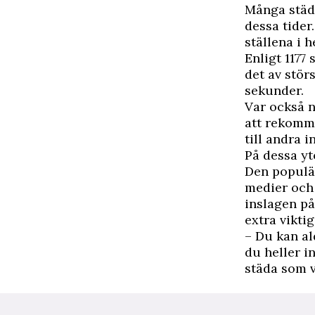
M
ånga städa
dessa tider
ställena i 
Enligt
1177
s
det av stör
sekunder.
Var också n
att rekomme
till andra i
På dessa yt
Den populär
medier och 
inslagen p
extra vikti
– Du kan al
du heller i
städa som v