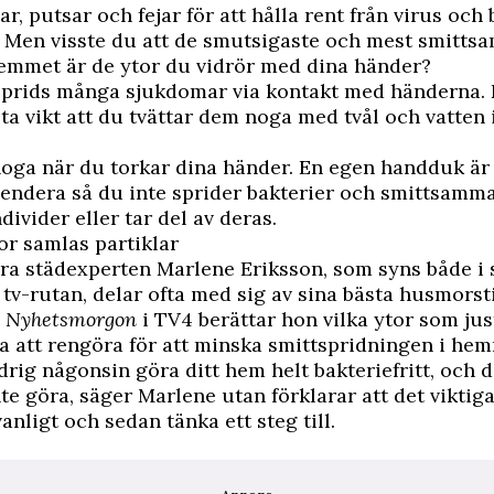
r, putsar och fejar för att hålla rent från virus och 
. Men visste du att de smutsigaste och mest smitt
hemmet är de ytor du vidrör med dina händer?
prids många sjukdomar via kontakt med händerna. 
sta vikt att du tvättar dem noga med tvål och vatten 
oga när du torkar dina händer. En egen handduk är 
ndera så du inte sprider bakterier och smittsamma
ndivider eller tar del av deras.
or samlas partiklar
a städexperten Marlene Eriksson, som syns både i 
tv-rutan, delar ofta med sig av sina bästa husmorstip
å
Nyhetsmorgon
i TV4 berättar hon vilka ytor som jus
ga att rengöra för att minska smittspridningen i he
drig någonsin göra ditt hem helt bakteriefritt, och 
nte göra, säger Marlene utan förklarar att det viktiga
anligt och sedan tänka ett steg till.