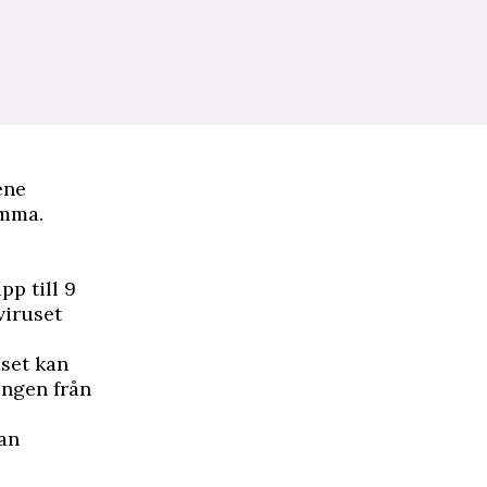
ene
emma.
pp till 9
viruset
uset kan
ringen från
tan