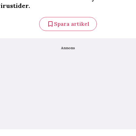
virustider.
Spara artikel
Annons