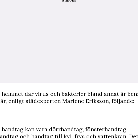
Annons
i hemmet där virus och bakterier bland annat är ben
 är, enligt städexperten Marlene Eriksson, följande:
 handtag kan vara dörrhandtag, fönsterhandtag,
ndtag och handtag till kyl, frys och vattenkran. Det