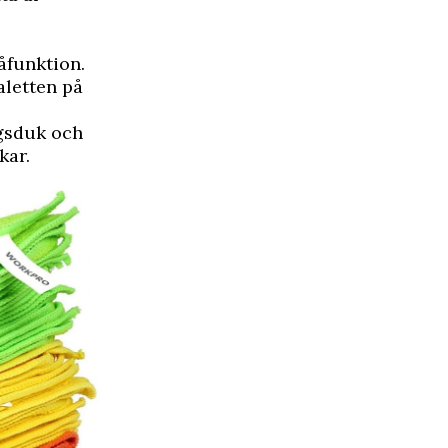
åfunktion.
aletten på
ngsduk och
kar.