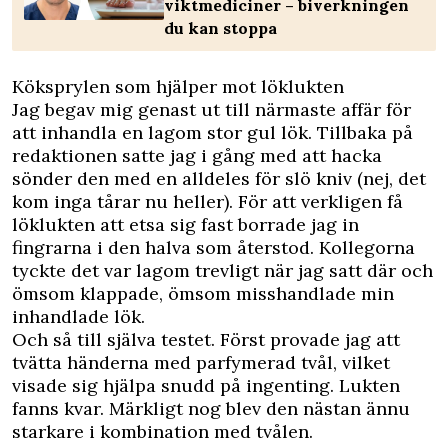
viktmediciner – biverkningen
du kan stoppa
Köksprylen som hjälper mot löklukten
Jag begav mig genast ut till närmaste affär för
att inhandla en lagom stor gul lök. Tillbaka på
redaktionen satte jag i gång med att hacka
sönder den med en alldeles för slö kniv (nej, det
kom inga tårar nu heller). För att verkligen få
löklukten att etsa sig fast borrade jag in
fingrarna i den halva som återstod. Kollegorna
tyckte det var lagom trevligt när jag satt där och
ömsom klappade, ömsom misshandlade min
inhandlade lök.
Och så till själva testet. Först provade jag att
tvätta händerna med parfymerad tvål, vilket
visade sig hjälpa snudd på ingenting. Lukten
fanns kvar. Märkligt nog blev den nästan ännu
starkare i kombination med tvålen.