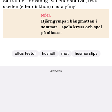
Så i stället för vanlig tvål eller ståltvål, testa
skeden (eller diskhon) nästa gång!
NÖJE
Hjärngympa i hängmattan i
sommar – spela kryss och spel
på allas.se
allas testar
hushåll
mat
husmorstips
Annons