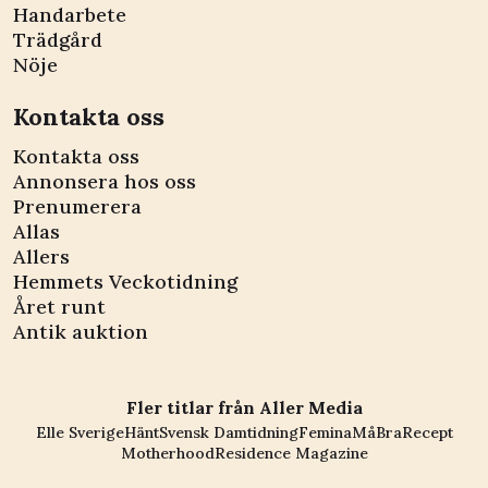
Handarbete
Trädgård
Nöje
Kontakta oss
Kontakta oss
Annonsera hos oss
Prenumerera
Allas
Allers
Hemmets Veckotidning
Året runt
Antik auktion
Fler titlar från Aller Media
Elle Sverige
Hänt
Svensk Damtidning
Femina
MåBra
Recept
Motherhood
Residence Magazine