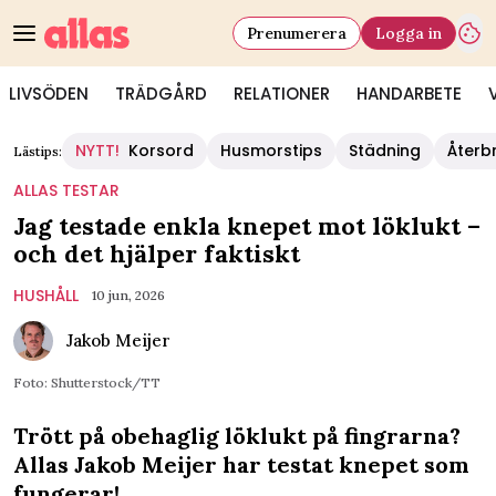
Prenumerera
Logga in
LIVSÖDEN
TRÄDGÅRD
RELATIONER
HANDARBETE
NYTT!
Korsord
Husmorstips
Städning
Återb
Lästips:
ALLAS TESTAR
Jag testade enkla knepet mot löklukt –
och det hjälper faktiskt
HUSHÅLL
10 jun, 2026
Jakob Meijer
Foto: Shutterstock/TT
Trött på obehaglig löklukt på fingrarna?
Allas Jakob Meijer har testat knepet som
fungerar!