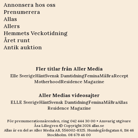
Annonsera hos oss
Prenumerera
Allas
Allers
Hemmets Veckotidning
Året runt
Antik auktion
Fler titlar från Aller Media
Elle Sverige
Hänt
Svensk Damtidning
Femina
MåBra
Recept
Motherhood
Residence Magazine
Aller Medias videosajter
ELLE Sverige
Hänt
Svensk Damtidning
Femina
MåBra
Allas
Residence Magazine
För prenumerationsärenden, ring
042 444 30 00
• Ansvarig utgivare
Åsa Liliegren © Copyright
2026
allas.se
Allas är en del av
Aller Media AB, 556002-8325
. Humlegårdsgatan 6, 114 46
Stockholm.
08 679 46 00