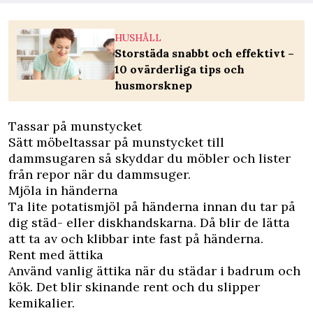
HUSHÅLL
Storstäda snabbt och effektivt –
10 ovärderliga tips och
husmorsknep
Tassar på munstycket
Sätt möbeltassar på munstycket till
dammsugaren så skyddar du möbler och lister
från repor när du dammsuger.
Mjöla in händerna
Ta lite potatismjöl på händerna innan du tar på
dig städ- eller diskhandskarna. Då blir de lätta
att ta av och klibbar inte fast på händerna.
Rent med ättika
Använd vanlig ättika när du städar i badrum och
kök. Det blir skinande rent och du slipper
kemikalier.