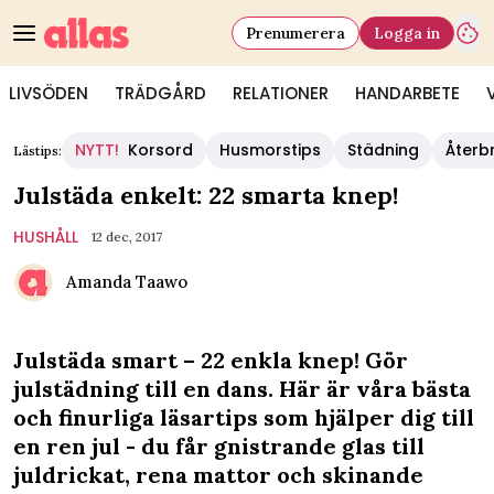
Prenumerera
Logga in
LIVSÖDEN
TRÄDGÅRD
RELATIONER
HANDARBETE
NYTT!
Korsord
Husmorstips
Städning
Återb
Lästips:
Julstäda enkelt: 22 smarta knep!
HUSHÅLL
12 dec, 2017
Amanda Taawo
Julstäda smart – 22 enkla knep! Gör
julstädning till en dans. Här är våra bästa
och finurliga läsartips som hjälper dig till
en ren jul - du får gnistrande glas till
juldrickat, rena mattor och skinande