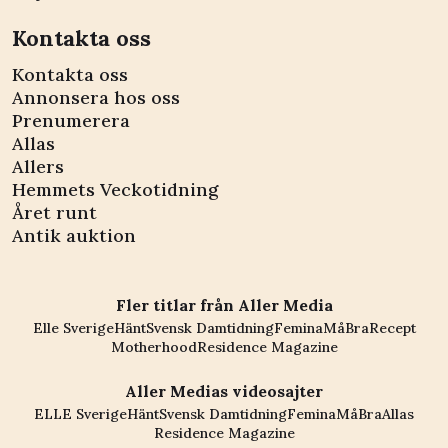
Kontakta oss
Kontakta oss
Annonsera hos oss
Prenumerera
Allas
Allers
Hemmets Veckotidning
Året runt
Antik auktion
Fler titlar från Aller Media
Elle Sverige
Hänt
Svensk Damtidning
Femina
MåBra
Recept
Motherhood
Residence Magazine
Aller Medias videosajter
ELLE Sverige
Hänt
Svensk Damtidning
Femina
MåBra
Allas
Residence Magazine