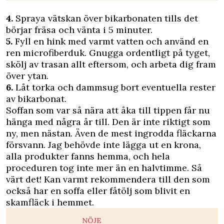
4.
Spraya vätskan över bikarbonaten tills det
börjar fräsa och vänta i 5 minuter.
5.
Fyll en hink med varmt vatten och använd en
ren microfiberduk. Gnugga ordentligt på tyget,
skölj av trasan allt eftersom, och arbeta dig fram
över ytan.
6.
Låt torka och dammsug bort eventuella rester
av bikarbonat.
Soffan som var så nära att åka till tippen får nu
hänga med några år till. Den är inte riktigt som
ny, men nästan. Även de mest ingrodda fläckarna
försvann. Jag behövde inte lägga ut en krona,
alla produkter fanns hemma, och hela
proceduren tog inte mer än en halvtimme. Så
värt det! Kan varmt rekommendera till den som
också har en soffa eller fåtölj som blivit en
skamfläck i hemmet.
NÖJE