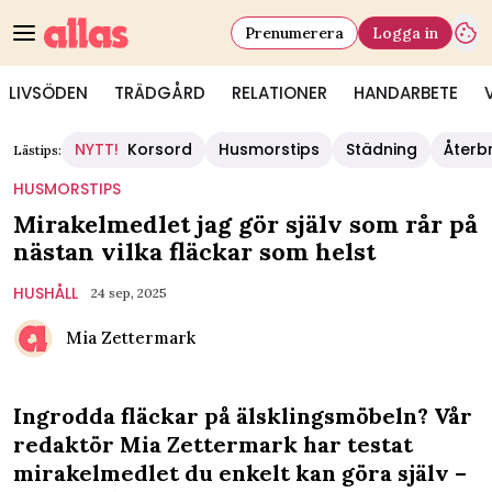
Prenumerera
Logga in
LIVSÖDEN
TRÄDGÅRD
RELATIONER
HANDARBETE
NYTT!
Korsord
Husmorstips
Städning
Återb
Lästips:
HUSMORSTIPS
Mirakelmedlet jag gör själv som rår på
nästan vilka fläckar som helst
HUSHÅLL
24 sep, 2025
Mia Zettermark
Ingrodda fläckar på älsklingsmöbeln? Vår
redaktör Mia Zettermark har testat
mirakelmedlet du enkelt kan göra själv –