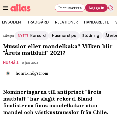
Prenumerera
Logga in
LIVSÖDEN
TRÄDGÅRD
RELATIONER
HANDARBETE
NYTT!
Korsord
Husmorstips
Städning
Återb
Lästips:
Musslor eller mandelkaka? Vilken blir
"Årets matbluff" 2021?
HUSHÅLL
18 jan, 2022
henrik högström
Nomineringarna till antipriset ”årets
matbluff” har slagit rekord. Bland
finalisterna finns mandelkakor utan
mandel och västkustmusslor från Chile.