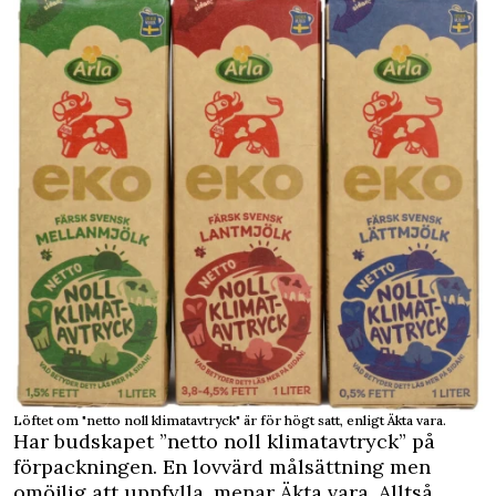
Löftet om "netto noll klimatavtryck" är för högt satt, enligt Äkta vara.
Har budskapet ”netto noll klimatavtryck” på
förpackningen. En lovvärd målsättning men
omöjlig att uppfylla, menar Äkta vara. Alltså