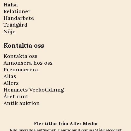
Hälsa
Relationer
Handarbete
Trädgård
Nöje
Kontakta oss
Kontakta oss
Annonsera hos oss
Prenumerera
Allas
Allers
Hemmets Veckotidning
Året runt
Antik auktion
Fler titlar från Aller Media
Elle Sverige
Hänt
Svensk Damtidning
Femina
MåBra
Recept