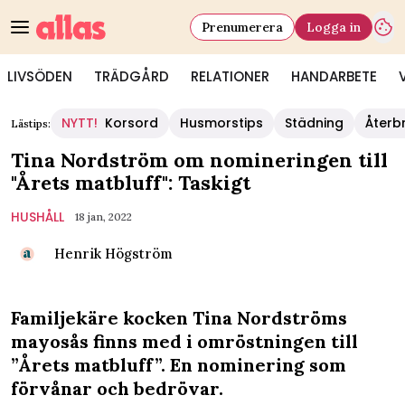
Prenumerera
Logga in
LIVSÖDEN
TRÄDGÅRD
RELATIONER
HANDARBETE
NYTT!
Korsord
Husmorstips
Städning
Återb
Lästips:
Tina Nordström om nomineringen till
"Årets matbluff": Taskigt
HUSHÅLL
18 jan, 2022
Henrik Högström
Familjekäre kocken Tina Nordströms
mayosås finns med i omröstningen till
”Årets matbluff”. En nominering som
förvånar och bedrövar.