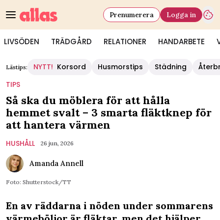
Prenumerera
Logga in
LIVSÖDEN
TRÄDGÅRD
RELATIONER
HANDARBETE
NYTT!
Korsord
Husmorstips
Städning
Återb
Lästips:
TIPS
Så ska du möblera för att hålla
hemmet svalt – 3 smarta fläktknep för
att hantera värmen
HUSHÅLL
26 jun, 2026
Amanda Annell
Foto: Shutterstock/TT
En av räddarna i nöden under sommarens
värmeböljor är fläktar, men det hjälper