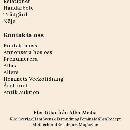
Relationer
Handarbete
Trädgård
Nöje
Kontakta oss
Kontakta oss
Annonsera hos oss
Prenumerera
Allas
Allers
Hemmets Veckotidning
Året runt
Antik auktion
Fler titlar från Aller Media
Elle Sverige
Hänt
Svensk Damtidning
Femina
MåBra
Recept
Motherhood
Residence Magazine