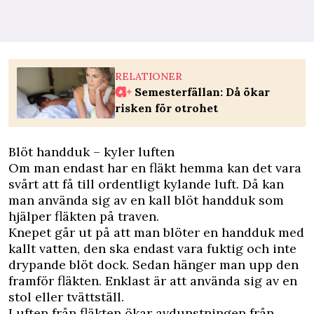
RELATIONER
Semesterfällan: Då ökar
risken för otrohet
Blöt handduk – kyler luften
Om man endast har en fläkt hemma kan det vara
svårt att få till ordentligt kylande luft. Då kan
man använda sig av en kall blöt handduk som
hjälper fläkten på traven.
Knepet går ut på att man blöter en handduk med
kallt vatten, den ska endast vara fuktig och inte
drypande blöt dock. Sedan hänger man upp den
framför fläkten. Enklast är att använda sig av en
stol eller tvättställ.
Luften från fläkten ökar avdunstningen från