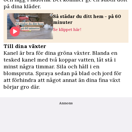
på dina kläder.
Så städar du ditt hem - på 60
minuter
Se klippet här!
Till dina växter
Kanel är bra för dina gröna växter. Blanda en
tesked kanel med två koppar vatten, låt stå i
minst några timmar. Sila och häll i en
blomspruta. Spraya sedan på blad och jord för
att förhindra att något annat än dina fina växt
börjar gro där.
Annons