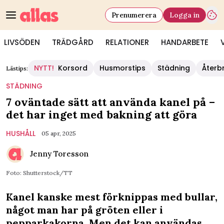
Prenumerera
Logga in
LIVSÖDEN
TRÄDGÅRD
RELATIONER
HANDARBETE
NYTT!
Korsord
Husmorstips
Städning
Återb
Lästips:
STÄDNING
7 oväntade sätt att använda kanel på –
det har inget med bakning att göra
HUSHÅLL
05 apr, 2025
Jenny Toresson
Foto: Shutterstock/TT
Kanel kanske mest förknippas med bullar,
något man har på gröten eller i
pepparkakorna. Men det kan användas