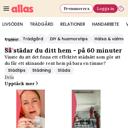
Prenumerera
Logga in
LIVSÖDEN
TRÄDGÅRD
RELATIONER
HANDARBETE
Trädgård
DIY & husmorstips
Hälsa & välmå
Populärt:
Video Start
/
Nöje
Nöje
Så städar du ditt hem - på 60 minuter
Visste du att det finns ett effektivt städsätt som gör att
du får ett skinande rent hem på bara en timme?
Städtips
Städning
Städa
Dela
Upptäck mer