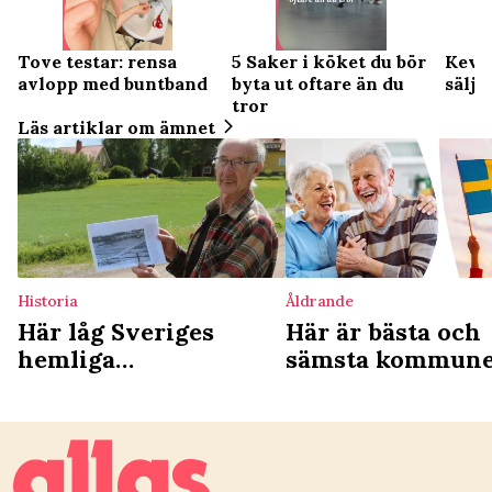
Tove testar: rensa
5 Saker i köket du bör
Kevin
avlopp med buntband
byta ut oftare än du
sälj 
tror
Läs artiklar om ämnet
Historia
Åldrande
Här låg Sveriges
Här är bästa och
hemliga
sämsta kommun
koncentrationsläger –
för äldre – de h
höll fångar på
i botten
obestämd tid