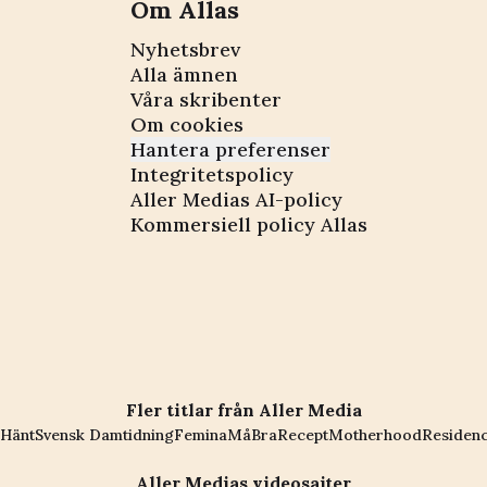
Om Allas
Nyhetsbrev
Alla ämnen
Våra skribenter
Om cookies
Hantera preferenser
Integritetspolicy
Aller Medias AI-policy
Kommersiell policy Allas
Fler titlar från Aller Media
Hänt
Svensk Damtidning
Femina
MåBra
Recept
Motherhood
Residen
Aller Medias videosajter