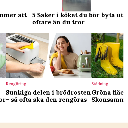
ömmer att
5 Saker i köket du bör byta ut
oftare än du tror
Rengöring
Städning
Sunkiga delen i brödrosten
Gröna fläck
or
– så ofta ska den rengöras
Skonsamma s
bort dem