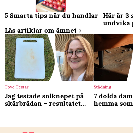
5 Smarta tips när du handlar
Här är 3 
undvika 
Läs artiklar om ämnet
Tove Testar
Städning
Jag testade solknepet på
7 dolda dam
skärbrädan – resultatet
hemma som
blev inte alls som jag tänkt
– experterna
mig