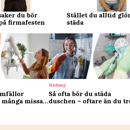
saker du bör
Stället du alltid gl
på firmafesten
städa
Städning
mfällor
Så ofta bör du städa
 många missar
duschen – oftare än du tr
s tips