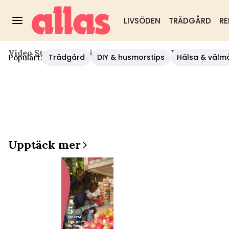
LIVSÖDEN
TRÄDGÅRD
RE
Video Start
/
Inredning
/
Städexpertens Bästa Tips Mo
Trädgård
DIY & husmorstips
Hälsa & välm
Populärt:
Upptäck mer