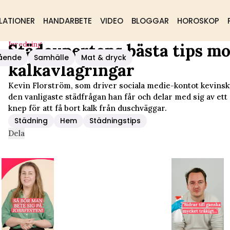
LATIONER
HANDARBETE
VIDEO
BLOGGAR
HOROSKOP
Inredning
Städexpertens bästa tips mo
t Kalkavlagringar
ående
Samhälle
Mat & dryck
kalkavlagringar
Kevin Florström, som driver sociala medie-kontot kevinsk
den vanligaste städfrågan han får och delar med sig av ett
knep för att få bort kalk från duschväggar.
Städning
Hem
Städningstips
Dela