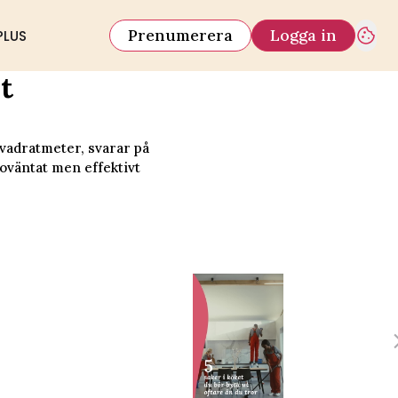
Prenumerera
Logga in
PLUS
t
vadratmeter, svarar på
 oväntat men effektivt