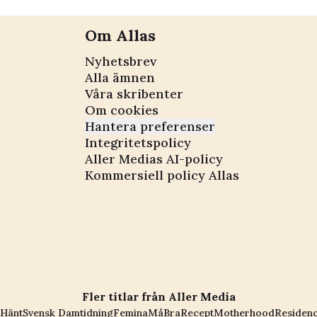
Om Allas
Nyhetsbrev
Alla ämnen
Våra skribenter
Om cookies
Hantera preferenser
Integritetspolicy
Aller Medias AI-policy
Kommersiell policy Allas
Fler titlar från Aller Media
Hänt
Svensk Damtidning
Femina
MåBra
Recept
Motherhood
Residen