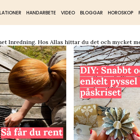
LATIONER
HANDARBETE
VIDEO
BLOGGAR
HOROSKOP
ående
Samhälle
Mat & dryck
et Inredning. Hos Allas hittar du det och mycket me