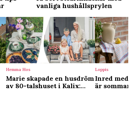
ar
vanliga hushållsprylen
Hemma Hos
Loppis
Marie skapade en husdröm
Inred med t
av 80-talshuset i Kalix:
är sommaren
r
”Lyssna till huset och dig
för det mys
själv”