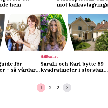
ande hem
mot kalkavlagring
Hållbarhet
guide för
SaraLi och Karl bytte 69
er – så vårdar
kvadratmeter i storstan
u dem
mot 1800-talstorp: ”Vi ha
fått ett rikare liv”
1
2
3