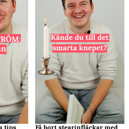
a tips
Få bort stearinfläckar med