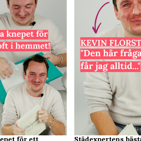
epet för ett
Städexpertens bäst