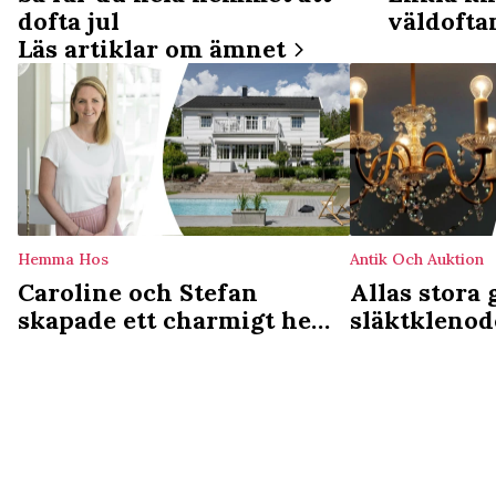
dofta jul
väldoft
Läs artiklar om ämnet
Hemma Hos
Antik Och Auktion
Caroline och Stefan
Allas stora 
skapade ett charmigt hem
släktklenod
av kataloghuset: Behöver
och lagar d
inte vara opersonligt