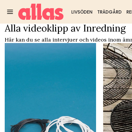
LIVSÖDEN
TRÄDGÅRD
RE
Alla videoklipp av Inredning
Video Start
/
Inredning
Trädgård
DIY & husmorstips
Hälsa & välm
Populärt:
Här kan du se alla intervjuer och videos inom ämn