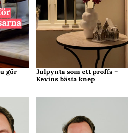
du gör
Julpynta som ett proffs –
Kevins bästa knep