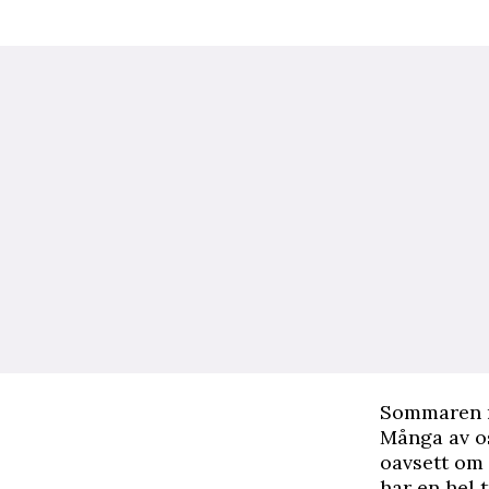
S
ommaren n
Många av os
oavsett om d
har en hel 