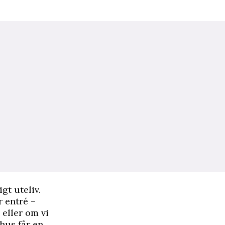
t uteliv.
r entré –
 eller om vi
hus får en