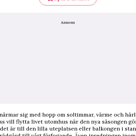
Annons
ärmar sig med hopp om soltimmar, värme och härlig
s vill flytta livet utomhus när den nya säsongen gö
et är till den lilla uteplatsen eller balkongen i stan
trädgård till vårt förfogande. Även inredningen inom