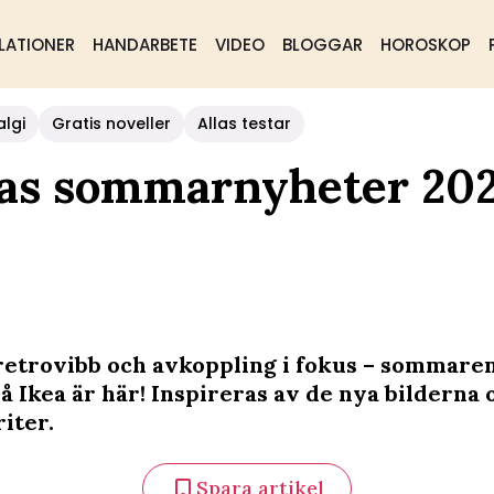
LATIONER
HANDARBETE
VIDEO
BLOGGAR
HOROSKOP
algi
Gratis noveller
Allas testar
keas sommarnyheter 20
 retrovibb och avkoppling i fokus – sommare
å Ikea är här! Inspireras av de nya bilderna 
iter.
Spara artikel