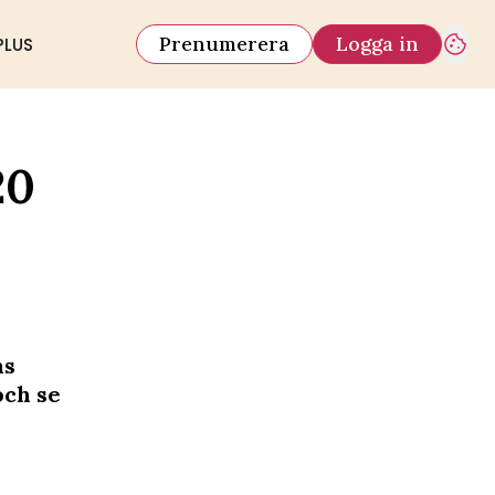
Prenumerera
Logga in
PLUS
20
ns
och se