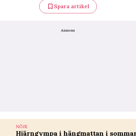
Spara artikel
Annons
NÖJE
Hjärngympa i hängmattan i sommar 