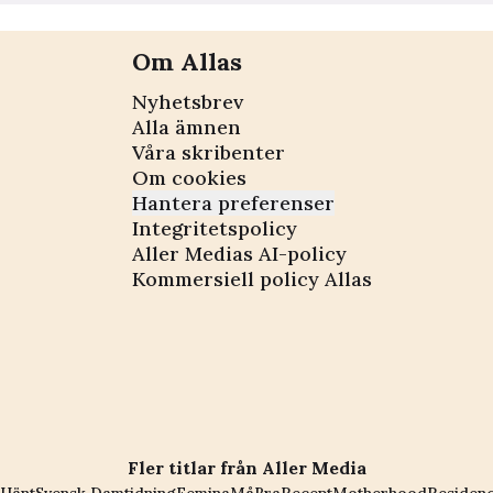
Om Allas
Nyhetsbrev
Alla ämnen
Våra skribenter
Om cookies
Hantera preferenser
Integritetspolicy
Aller Medias AI-policy
Kommersiell policy Allas
Fler titlar från Aller Media
Hänt
Svensk Damtidning
Femina
MåBra
Recept
Motherhood
Residen