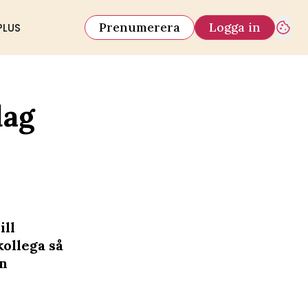
Prenumerera
Logga in
PLUS
dag
ill
kollega så
ån