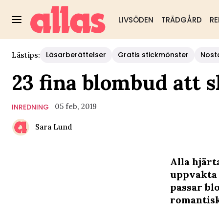
LIVSÖDEN
TRÄDGÅRD
RE
Läsarberättelser
Gratis stickmönster
Nost
Lästips:
23 fina blombud att s
05 feb, 2019
INREDNING
Sara Lund
Alla hjärt
uppvakta d
passar blo
romantiska