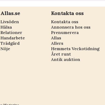
Allas.se
Kontakta oss
Livsöden
Kontakta oss
Hälsa
Annonsera hos oss
Relationer
Prenumerera
Handarbete
Allas
Trädgård
Allers
Nöje
Hemmets Veckotidning
Året runt
Antik auktion
ce Magazine