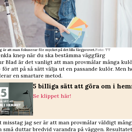
ag är att man fokuserar för mycket på det lilla färgprovet.
Foto: TT
enkla knep när du ska bestämma väggfärg
ur Blad är det vanligt att man provmålar många kulö
 för att på så sätt välja ut en passande kulör. Men 
rar en smartare metod.
5 billiga sätt att göra om i he
Se klippet här!
gt misstag jag ser är att man provmålar väldigt mång
 små duttar bredvid varandra på väggen. Resultatet