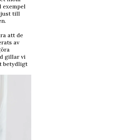
ll exempel
ust till
en.
ra att de
erats av
göra
 gillar vi
t betydligt