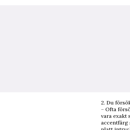
2. Du förs
– Ofta försö
vara exakt 
accentfärg 
platt intryc