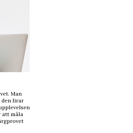
ovet. Man
 den lirar
upplevelsen
r att måla
färgprovet