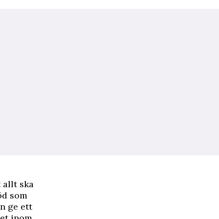
 allt ska
röd som
n ge ett
het inom