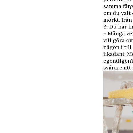
samma färgs
om du valt 
mörkt, från
3. Du har i
– Många vet 
vill göra o
någon i til
likadant. M
egentligen?
svårare att