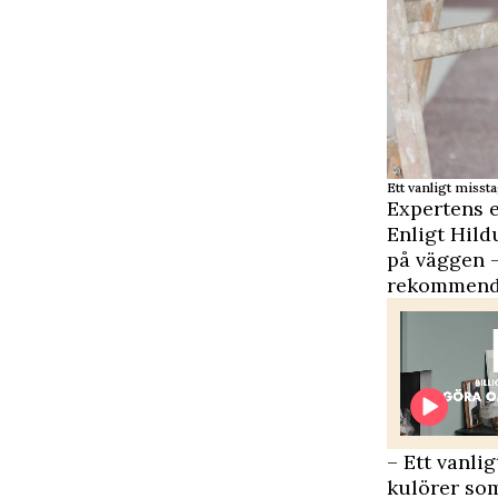
Ett vanligt misst
Expertens 
Enligt Hild
på väggen –
rekommende
– Ett vanli
kulörer som