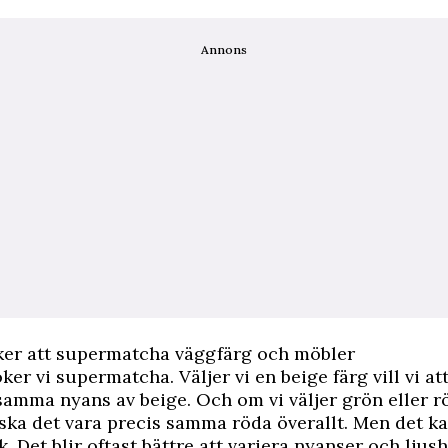
Annons
öker att supermatcha väggfärg och möbler
ker vi supermatcha. Väljer vi en beige färg vill vi att
samma nyans av beige. Och om vi väljer grön eller 
ska det vara precis samma röda överallt. Men det ka
k. Det blir oftast bättre att variera nyanser och ljus