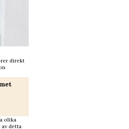
rer direkt
hon
mmet
a olika
 av detta