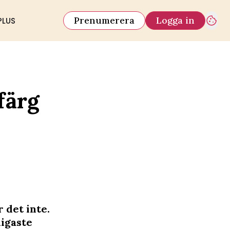
Prenumerera
Logga in
PLUS
färg
 det inte.
ligaste