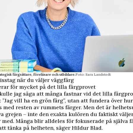
ategisk färgsättare, föreläsare och utbildare.
Foto: Sara Landstedt
isstag när du väljer väggfärg
erar för mycket på det lilla färgprovet
kulle jag säga att många fastnar vid det lilla färgpr
 ”Jag vill ha en grön färg”, utan att fundera över hur
s med resten av rummets färger. Men det är helhets
va grejen – inte den exakta kulören du faktiskt välje
 med. Många blir alldeles för fokuserade på själva 
 att tänka på helheten, säger Hildur Blad.