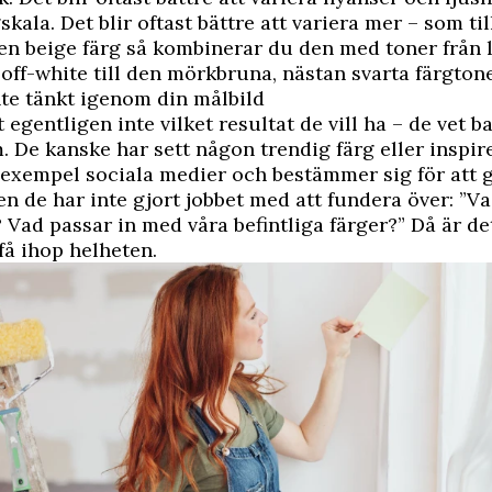
kala. Det blir oftast bättre att variera mer – som ti
en beige färg så kombinerar du den med toner från lj
 off-white till den mörkbruna, nästan svarta färgton
nte tänkt igenom din målbild
egentligen inte vilket resultat de vill ha – de vet ba
m. De kanske har sett någon trendig färg eller inspir
l exempel sociala medier och bestämmer sig för att 
en de har inte gjort jobbet med att fundera över: ”Vad
 Vad passar in med våra befintliga färger?” Då är de
 få ihop helheten.