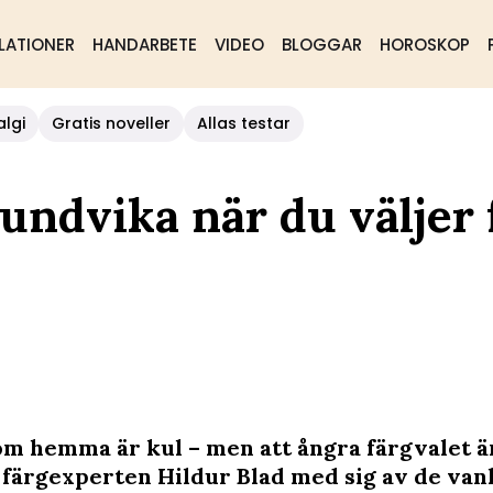
LATIONER
HANDARBETE
VIDEO
BLOGGAR
HOROSKOP
algi
Gratis noveller
Allas testar
 undvika när du väljer 
om hemma är kul – men att ångra färgvalet är
 färgexperten Hildur Blad med sig av de van