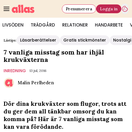
Prenumerera
Logga in
LIVSÖDEN
TRÄDGÅRD
RELATIONER
HANDARBETE
Läsarberättelser
Gratis stickmönster
Nostalgi
Lästips:
7 vanliga misstag som har ihjäl
krukväxterna
INREDNING
13 jul, 2016
Malin Perlheden
Dör dina krukväxter som flugor, trots att
du ger dem all tänkbar omsorg du kan
komma på? Här är 7 vanliga misstag som
kan vara förödande.