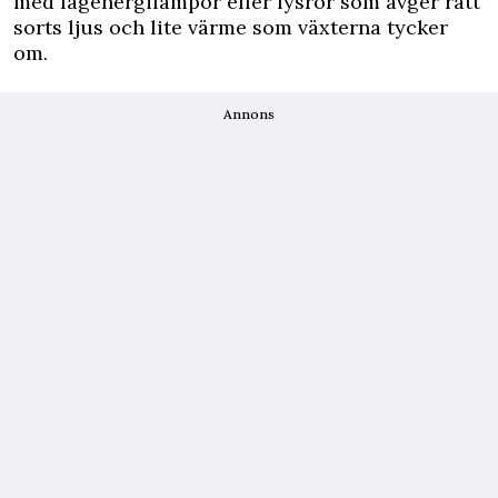
med lågenergilampor eller lysrör som avger rätt
sorts ljus och lite värme som växterna tycker
om.
Annons