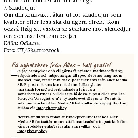
om när du märker att det är dags.
7. Skadedjur
Om din krukväxt råkar ut för skadedjur som
kvalster eller löss ska du agera direkt! Kom
också ihåg att växten är starkare mot skadedjur
om den mår bra från början.
Källa: Odla.nu
Foto: TT/Shutterstock
Få nyhetsbrev från Allas – helt gratis!
Ja, jag samtycker och vill gärna få nyheter, marknadsföring,
erbjudanden och inbjudningar till specialevenemang inom
skönhet, mat, resor mm. via e-post eller sms från Aller Media
AB. E-post och sms kan också innehålla nyheter,
marknadsföring och erbjudanden från våra
samarbetspartners. Vill du sluta få dessa e-post eller sms kan
du trycka "Avregistrera" i nyhetsbrevet eller sms. För att få
veta mer om hur Aller Media AB behandlar dina uppgifter kan
du läsa vår
integritetspolicy
.
Notera att du som redan är kund/prenumerant hos Aller
Media AB fortsatt kommer att få marknadsföringsutskick för
våra produkter enligt våra
allmänna villkor
och
integritetspolicy
.