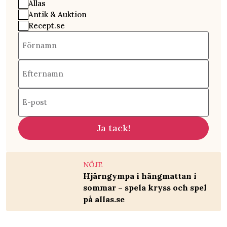
Allas
Antik & Auktion
Recept.se
Förnamn
Efternamn
E-post
Ja tack!
NÖJE
Hjärngympa i hängmattan i
sommar – spela kryss och spel
på allas.se