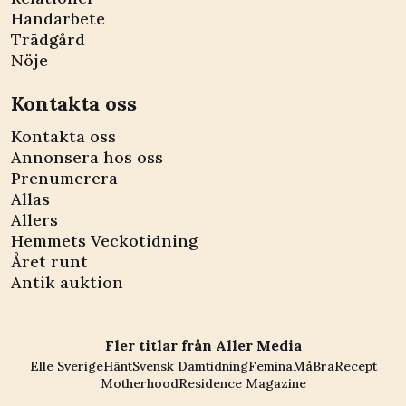
Handarbete
Trädgård
Nöje
Kontakta oss
Kontakta oss
Annonsera hos oss
Prenumerera
Allas
Allers
Hemmets Veckotidning
Året runt
Antik auktion
Fler titlar från Aller Media
Elle Sverige
Hänt
Svensk Damtidning
Femina
MåBra
Recept
Motherhood
Residence Magazine