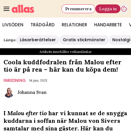
Prenumerera
Logga in
LIVSÖDEN
TRÄDGÅRD
RELATIONER
HANDARBETE
Läsarberättelser
Gratis stickmönster
Nostalgi
Lästips:
Artikeln innehåller reklamlänkar
Coola kuddfodralen från Malou efter
tio är på rea – här kan du köpa dem!
INREDNING
14 jan, 2021
Johanna Svan
I
Malou efter tio
har vi kunnat se de snygga
kuddarna i soffan när Malou von Sivers
samtalar med sina gäster. Här kan du