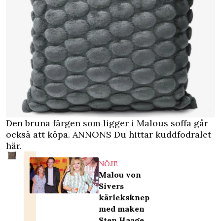
Den bruna färgen som ligger i Malous soffa går
också att köpa.
ANNONS Du hittar kuddfodralet
här.
NÖJE
Malou von
Sivers
kärleksknep
med maken
Sten Haage