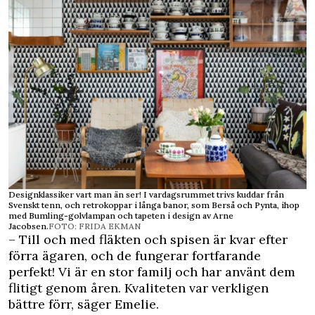
Designklassiker vart man än ser! I vardagsrummet trivs kuddar från
Svenskt tenn, och retrokoppar i långa banor, som Berså och Pynta, ihop
med Bumling-golvlampan och tapeten i design av Arne
Jacobsen.
FOTO: FRIDA EKMAN
– Till och med fläkten och spisen är kvar efter
förra ägaren, och de fungerar fortfarande
perfekt! Vi är en stor familj och har använt dem
flitigt genom åren. Kvaliteten var verkligen
bättre förr, säger Emelie.