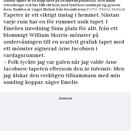
Emelie njuter av en kopp kaffe på en klassisk pinnsoffa. Hon älskar
retrodesign och har fyllt sitt hem med fynd hon samlat på sig genom
åren. Kudden är i tyget Elefant från Svenskt tenn.
FOTO: FRIDA EKMAN
Tapeter är ett viktigt inslag i hemmet. Nästan
varje rum har en för rummet unik tapet. I
Emelies inredning finns plats för allt, från ett
blommigt ­William Morris-­mönster på
undervåningen till en svartvit grafisk tapet med
ett mönster signerad Arne Jacobsen i
vardagsrummet.
– Folk tyckte jag var galen när jag valde Arne
Jacobsen-tapeten eftersom den är intensiv. Men
jag älskar den verkligen tillsammans med min
samling koppar, säger Emelie.
Annons