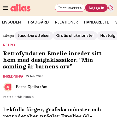
Prenumerera
Logga in
LIVSÖDEN
TRÄDGÅRD
RELATIONER
HANDARBETE
Läsarberättelser
Gratis stickmönster
Nostalgi
Lästips:
RETRO
Retrofyndaren Emelie inreder sitt
hem med designklassiker: ”Min
samling är barnens arv”
INREDNING
15 feb, 2026
Petra Kjellström
FOTO: Frida Ekman
Lekfulla färger, grafiska mönster och
retrodetaljer präglar Emelies 60-