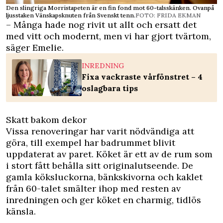
Den slingriga Morristapeten är en fin fond mot 60-talsskänken. Ovanpå
ljusstaken Vänskapsknuten från Svenskt tenn.
FOTO: FRIDA EKMAN
– Många hade nog rivit ut allt och ersatt det
med vitt och modernt, men vi har gjort tvärtom,
säger Emelie.
INREDNING
Fixa vackraste vårfönstret – 4
oslagbara tips
Skatt bakom dekor
Vissa renoveringar har varit nödvändiga att
göra, till exempel har badrummet blivit
uppdaterat av paret. Köket är ett av de rum som
i stort fått behålla sitt originalutseende. De
gamla köksluckorna, bänkskivorna och kaklet
från 60-talet smälter ihop med ­resten av
inredningen och ger köket en charmig, tidlös
känsla.