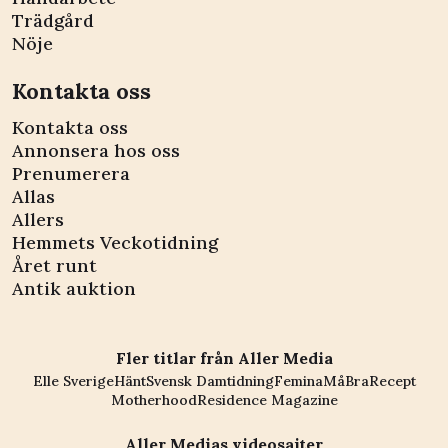
Trädgård
Nöje
Kontakta oss
Kontakta oss
Annonsera hos oss
Prenumerera
Allas
Allers
Hemmets Veckotidning
Året runt
Antik auktion
Fler titlar från Aller Media
Elle Sverige
Hänt
Svensk Damtidning
Femina
MåBra
Recept
Motherhood
Residence Magazine
Aller Medias videosajter