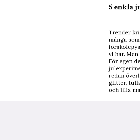
5 enkla 
Trender kri
många som 
förskolepys
vi har. Men
För egen de
julexperime
redan överl
glitter, tuf
och lilla m