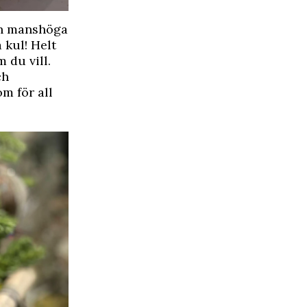
ch manshöga
 kul! Helt
 du vill.
ch
m för all