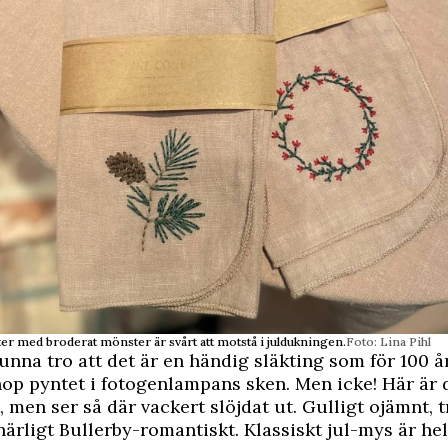
ter med broderat mönster är svårt att motstå i juldukningen.
Foto: Lina Pihl
unna tro att det är en händig släkting som för 100 å
 ihop pyntet i fotogenlampans sken. Men icke! Här är 
, men ser så där vackert slöjdat ut. Gulligt ojämnt, t
härligt Bullerby-romantiskt. Klassiskt jul-mys är hel