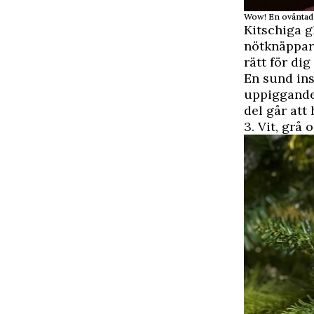
Wow! En oväntad f
Kitschiga 
nötknäppars
rätt för di
En sund ins
uppiggande.
del går att
3. Vit, grå 