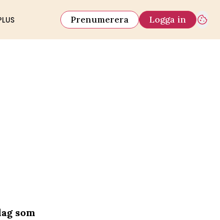
Prenumerera
Logga in
PLUS
slag som