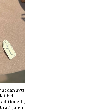
r sedan sytt
det helt
raditionellt,
t rätt julen