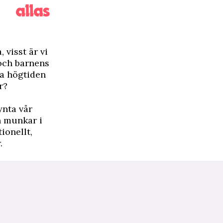
 visst är vi
ch barnens
da högtiden
r?
ynta vår
h munkar i
tionellt,
.