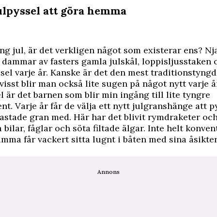
julpyssel att göra hemma
ng jul, är det verkligen något som existerar ens? Nja,
dammar av fasters gamla julskål,
loppisljusstaken
o
sel varje år. Kanske är det den mest traditionstyng
 visst blir man också lite sugen på något nytt varje å
l är det barnen som blir min ingång till lite tyngre
nt. Varje år får de välja ett nytt julgranshänge att p
astade gran med. Här har det blivit rymdraketer oc
fa bilar, fåglar och söta filtade älgar. Inte helt konven
amma får vackert sitta lugnt i båten med sina åsikter
Annons