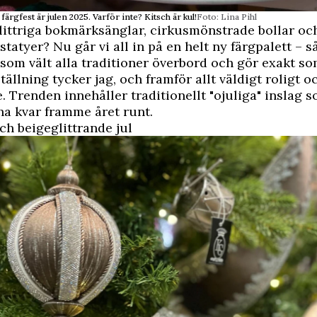
ärgfest är julen 2025. Varför inte? Kitsch är kul!
Foto: Lina Pihl
glittriga bokmärksänglar, cirkusmönstrade bollar o
tatyer? Nu går vi all in på en helt ny färgpalett – så
g som vält alla traditioner överbord och gör exakt som
tällning tycker jag, och framför allt väldigt roligt o
 Trenden innehåller traditionellt "ojuliga" inslag so
 ha kvar framme året runt.
och beigeglittrande jul