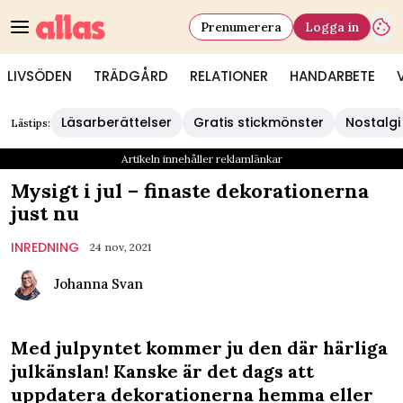
Prenumerera
Logga in
LIVSÖDEN
TRÄDGÅRD
RELATIONER
HANDARBETE
Läsarberättelser
Gratis stickmönster
Nostalgi
Lästips:
Artikeln innehåller reklamlänkar
Mysigt i jul – finaste dekorationerna
just nu
INREDNING
24 nov, 2021
Johanna Svan
Med julpyntet kommer ju den där härliga
julkänslan! Kanske är det dags att
uppdatera dekorationerna hemma eller