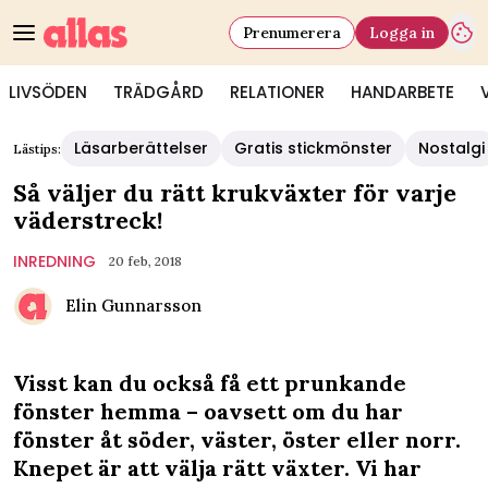
Prenumerera
Logga in
LIVSÖDEN
TRÄDGÅRD
RELATIONER
HANDARBETE
Läsarberättelser
Gratis stickmönster
Nostalgi
Lästips:
Så väljer du rätt krukväxter för varje
väderstreck!
INREDNING
20 feb, 2018
Elin Gunnarsson
Visst kan du också få ett prunkande
fönster hemma – oavsett om du har
fönster åt söder, väster, öster eller norr.
Knepet är att välja rätt växter. Vi har