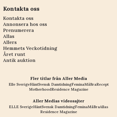
Kontakta oss
Kontakta oss
Annonsera hos oss
Prenumerera
Allas
Allers
Hemmets Veckotidning
Året runt
Antik auktion
Fler titlar från Aller Media
Elle Sverige
Hänt
Svensk Damtidning
Femina
MåBra
Recept
Motherhood
Residence Magazine
Aller Medias videosajter
ELLE Sverige
Hänt
Svensk Damtidning
Femina
MåBra
Allas
Residence Magazine