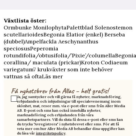
Växtlista öster:
Ormbunke MonilophytaPalettblad Solenostemon
scutellarioidesBegonia Elatior (enkel) Berseba
(dubbel)Ampelfackla Aeschynanthus
speciosusPeperomia
rotundifolia/obtusifolia/’Pixie’/columellaBegoni
corallina/ maculata (prickar)Kroton Codiaeum
variegatum7 krukväxter som inte behöver
vattnas så oftaLäs mer
Få nyhetsbrev från Allas – helt gratis!
Ja, jag samtycker och vill gärna få nyheter, marknadsföring,
erbjudanden och inbjudningar till specialevenemang inom
skönhet, mat, resor mm. via e-post eller sms från Aller Media
AB. E-post och sms kan också innehålla nyheter,
marknadsföring och erbjudanden från våra
samarbetspartners. Vill du sluta få dessa e-post eller sms kan
du trycka "Avregistrera" i nyhetsbrevet eller sms. För att få
veta mer om hur Aller Media AB behandlar dina uppgifter kan
du läsa vår
integritetspolicy
.