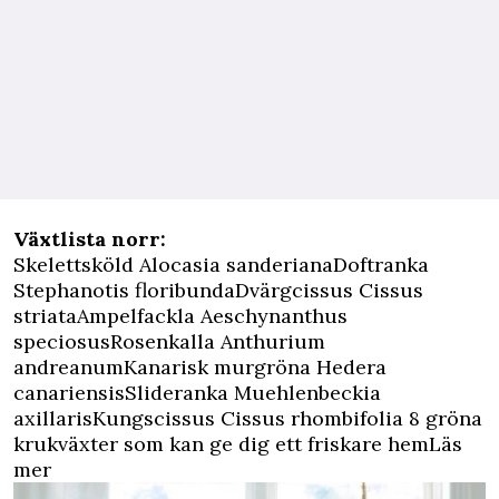
Växtlista norr:
Skelettsköld Alocasia sanderianaDoftranka
Stephanotis floribundaDvärgcissus Cissus
striataAmpelfackla Aeschynanthus
speciosusRosenkalla Anthurium
andreanumKanarisk murgröna Hedera
canariensisSlideranka Muehlenbeckia
axillarisKungscissus Cissus rhombifolia 8 gröna
krukväxter som kan ge dig ett friskare hemLäs
mer