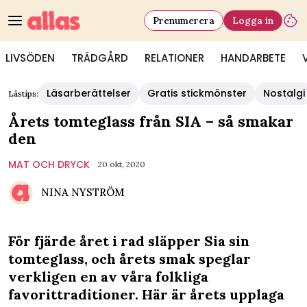
Prenumerera
Logga in
LIVSÖDEN
TRÄDGÅRD
RELATIONER
HANDARBETE
Läsarberättelser
Gratis stickmönster
Nostalgi
Lästips:
Årets tomteglass från SIA – så smakar
den
MAT OCH DRYCK
20 okt, 2020
NINA NYSTRÖM
För fjärde året i rad släpper Sia sin
tomteglass, och årets smak speglar
verkligen en av våra folkliga
favorittraditioner. Här är årets upplaga