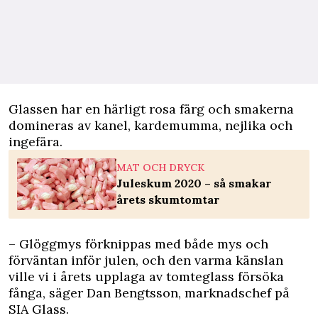
Glassen har en härligt rosa färg och
smakerna
domineras av kanel, kardemumma, nejlika och
ingefära.
MAT OCH DRYCK
Juleskum 2020 – så smakar
årets skumtomtar
– Glöggmys förknippas med både mys och
förväntan inför julen, och den varma känslan
ville vi i årets upplaga av tomteglass försöka
fånga, säger Dan Bengtsson, marknadschef på
SIA Glass.