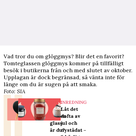
Vad tror du om glöggmys? Blir det en favorit?
Tomteglassen glöggmys kommer på tillfälligt
besök i butikerna från och med slutet av oktober.
Upplagan är dock begränsad, så vänta inte för
länge om du är sugen på att smaka.
Foto: SIA
NÖJE
INREDNING
Test:
Låt det
Vilken
dofta av
glass
jul och
är du?
nystädat –