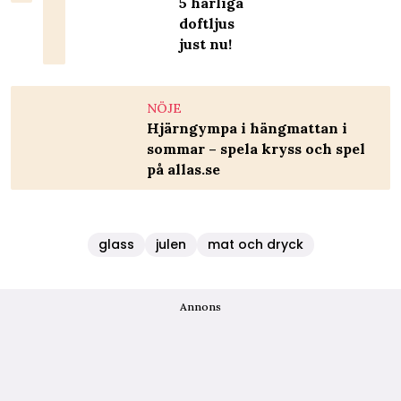
5 härliga
doftljus
just nu!
NÖJE
Hjärngympa i hängmattan i
sommar – spela kryss och spel
på allas.se
glass
julen
mat och dryck
Annons