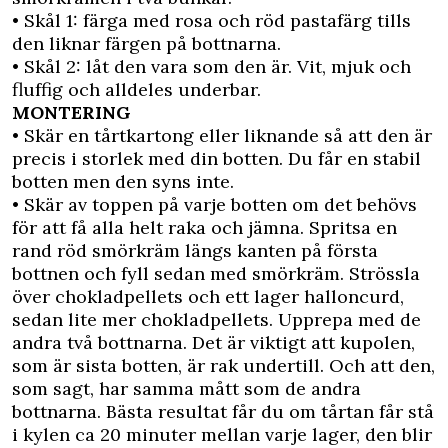
• Skål 1: färga med rosa och röd pastafärg tills
den liknar färgen på bottnarna.
• Skål 2: låt den vara som den är. Vit, mjuk och
fluffig och alldeles underbar.
MONTERING
• Skär en tårtkartong eller liknande så att den är
precis i storlek med din botten. Du får en stabil
botten men den syns inte.
• Skär av toppen på varje botten om det behövs
för att få alla helt raka och jämna. Spritsa en
rand röd smörkräm längs kanten på första
bottnen och fyll sedan med smörkräm. Strössla
över chokladpellets och ett lager halloncurd,
sedan lite mer chokladpellets. Upprepa med de
andra två bottnarna. Det är viktigt att kupolen,
som är sista botten, är rak undertill. Och att den,
som sagt, har samma mått som de andra
bottnarna. Bästa resultat får du om tårtan får stå
i kylen ca 20 minuter mellan varje lager, den blir