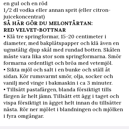
en gul och en röd
1/2 dl vodka eller annan sprit (eller citron-
juicekoncentrat)
SÅ HÄR GÖR DU MELONTÅRTAN:
RED VELVET-BOTTNAR
• Klä tre springformar, 15–20 centimeter i
diameter, med bakplåtspapper och klä även en
ugnstålig djup skål med rundad botten. Skålen
måste vara lika stor som springformarna. Smör
formarna ordentligt och bröa med vetemjöl.
• Sikta mjöl och salt i en bunke och ställ åt
sidan. Kör rumsvarmt smör, olja, socker och
vanilj med vinge i bakmaskin i ca 3 minuter.
• Tillsätt pastafärgen, blanda försiktigt tills
färgen är helt jämn. Tillsätt ett ägg i taget och
vispa försiktigt in ägget helt innan du tillsätter
nästa. Rör ner mjölet i blandningen och mjölken
i fyra omgångar.