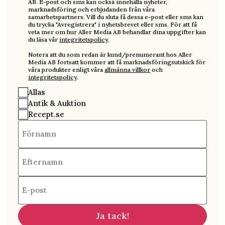
AB. E-post och sms kan också innehålla nyheter,
marknadsföring och erbjudanden från våra
samarbetspartners. Vill du sluta få dessa e-post eller sms kan
du trycka "Avregistrera" i nyhetsbrevet eller sms. För att få
veta mer om hur Aller Media AB behandlar dina uppgifter kan
du läsa vår
integritetspolicy
.
Notera att du som redan är kund/prenumerant hos Aller
Media AB fortsatt kommer att få marknadsföringsutskick för
våra produkter enligt våra
allmänna villkor
och
integritetspolicy
.
Allas
Antik & Auktion
Recept.se
Förnamn
Efternamn
E-post
Ja tack!