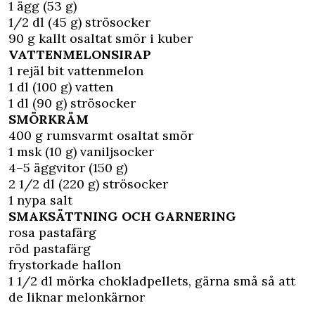
1 ägg (53 g)
1/2 dl (45 g) strösocker
90 g kallt osaltat smör i kuber
VATTENMELONSIRAP
1 rejäl bit vattenmelon
1 dl (100 g) vatten
1 dl (90 g) strösocker
SMÖRKRÄM
400 g rumsvarmt osaltat smör
1 msk (10 g) vaniljsocker
4–5 äggvitor (150 g)
2 1/2 dl (220 g) strösocker
1 nypa salt
SMAKSÄTTNING OCH GARNERING
rosa pastafärg
röd pastafärg
frystorkade hallon
1 1/2 dl mörka chokladpellets, gärna små så att
de liknar melonkärnor