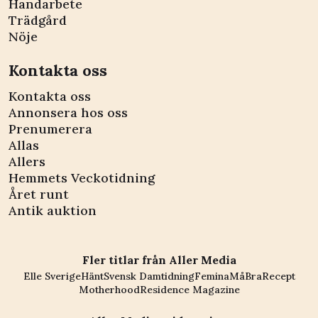
Handarbete
Trädgård
Nöje
Kontakta oss
Kontakta oss
Annonsera hos oss
Prenumerera
Allas
Allers
Hemmets Veckotidning
Året runt
Antik auktion
Fler titlar från Aller Media
Elle Sverige
Hänt
Svensk Damtidning
Femina
MåBra
Recept
Motherhood
Residence Magazine