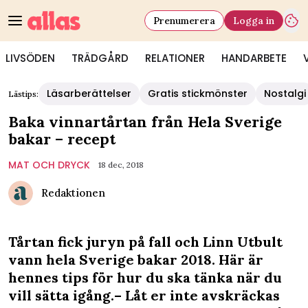
Prenumerera
Logga in
LIVSÖDEN
TRÄDGÅRD
RELATIONER
HANDARBETE
Läsarberättelser
Gratis stickmönster
Nostalgi
Lästips:
Baka vinnartårtan från Hela Sverige
bakar – recept
MAT OCH DRYCK
18 dec, 2018
Redaktionen
Tårtan fick juryn på fall och Linn Utbult
vann hela Sverige bakar 2018. Här är
hennes tips för hur du ska tänka när du
vill sätta igång.– Låt er inte avskräckas