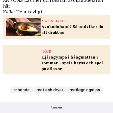
ANNONS Läs mer och beställ avokadodelaren
här
Källa:
Hemtrevligt
MAT & DRYCK
Avokadohand? Så undviker du
att drabbas
NÖJE
Hjärngympa i hängmattan i
sommar – spela kryss och spel
på allas.se
e-handel
mat och dryck
matlagningstips
Annons