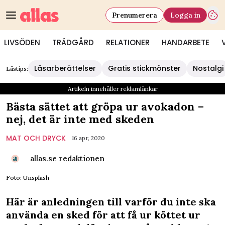
Prenumerera
Logga in
LIVSÖDEN
TRÄDGÅRD
RELATIONER
HANDARBETE
Läsarberättelser
Gratis stickmönster
Nostalgi
Lästips:
Artikeln innehåller reklamlänkar
Bästa sättet att gröpa ur avokadon –
nej, det är inte med skeden
MAT OCH DRYCK
16 apr, 2020
allas.se redaktionen
Foto: Unsplash
Här är anledningen till varför du inte ska
använda en sked för att få ur köttet ur