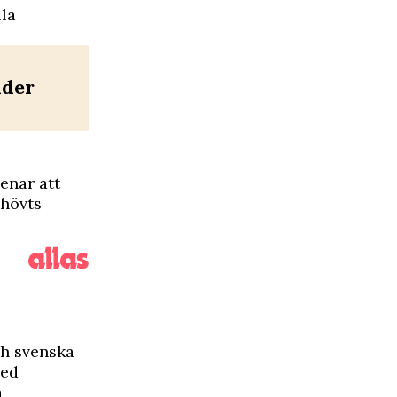
lla
nder
enar att
ehövts
ch svenska
med
a