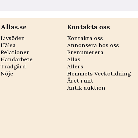
Allas.se
Kontakta oss
Livsöden
Kontakta oss
Hälsa
Annonsera hos oss
Relationer
Prenumerera
Handarbete
Allas
Trädgård
Allers
Nöje
Hemmets Veckotidning
Året runt
Antik auktion