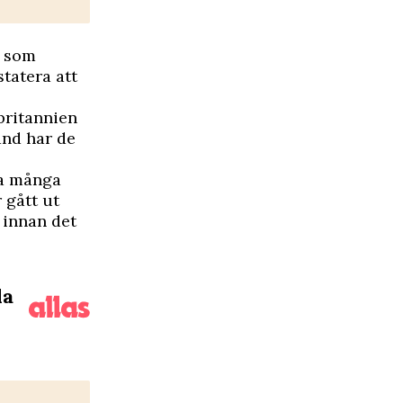
n som
statera att
rbritannien
and har de
ka många
 gått ut
 innan det
la