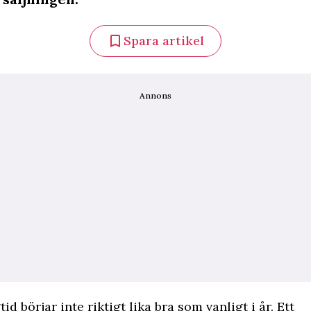
Spara artikel
Annons
id börjar inte riktigt lika bra som vanligt i år. Ett