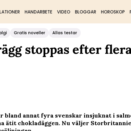
LATIONER
HANDARBETE
VIDEO
BLOGGAR
HOROSKOP
algi
Gratis noveller
Allas testar
ägg stoppas efter fler
ar bland annat fyra svenskar insjuknat i salm
ha ätit chokladäggen. Nu väljer Storbritannie
rsäljningen.