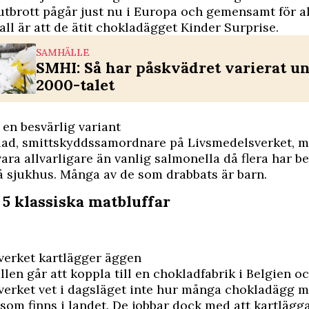
tbrott pågår just nu i Europa och gemensamt för a
all är att de ätit chokladägget Kinder Surprise.
SAMHÄLLE
SMHI: Så har påskvädret varierat u
2000-talet
 en besvärlig variant
lad, smittskyddssamordnare på Livsmedelsverket, m
vara allvarligare än vanlig salmonella då flera har b
å sjukhus. Många av de som drabbats är barn.
 5 klassiska matbluffar
verket kartlägger äggen
len går att koppla till en chokladfabrik i Belgien o
verket vet i dagsläget inte hur många chokladägg 
som finns i landet. De jobbar dock med att kartlägg