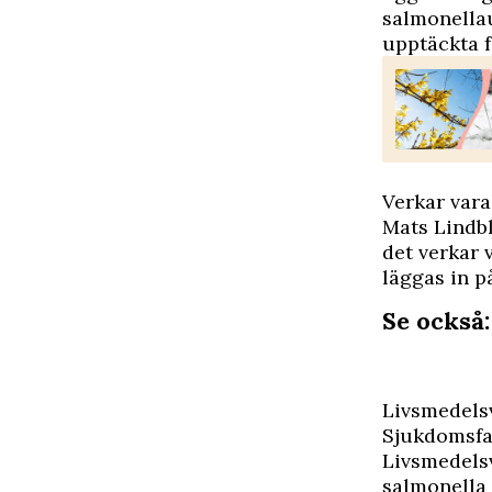
salmonellau
upptäckta f
Verkar vara
Mats Lindb
det verkar 
läggas in p
Se också:
Livsmedels
Sjukdomsfal
Livsmedels
salmonella 