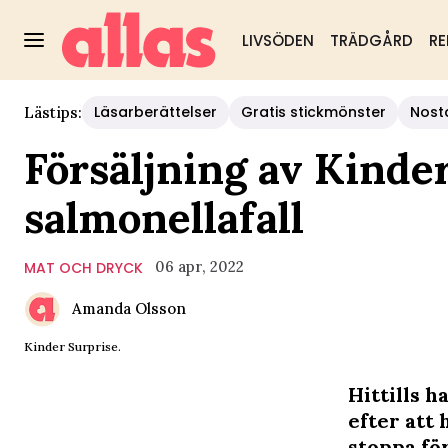
LIVSÖDEN
TRÄDGÅRD
RE
Läsarberättelser
Gratis stickmönster
Nost
Lästips:
Försäljning av Kinder
salmonellafall
06 apr, 2022
MAT OCH DRYCK
Amanda Olsson
Kinder Surprise.
Hittills h
efter att 
stoppa fö