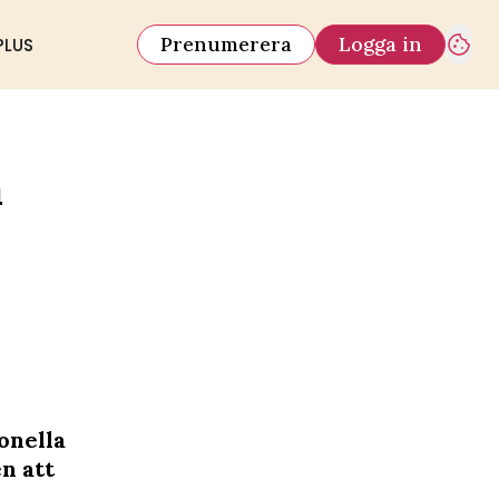
Prenumerera
Logga in
PLUS
a
onella
n att