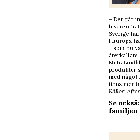
– Det går i
levererats 
Sverige har
I Europa ha
– som nu va
återkallats.
Mats Lindbl
produkter s
med något r
finns mer i
Källor:
Afto
Se också:
familjen