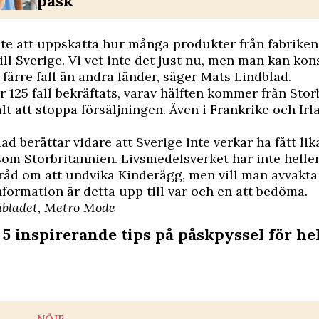
påsk"
nte att uppskatta hur många produkter från fabrike
till Sverige. Vi vet inte det just nu, men man kan kon
 färre fall än andra länder, säger Mats Lindblad.
r 125 fall bekräftats, varav hälften kommer från Sto
lt att stoppa försäljningen. Även i Frankrike och Irl
ad berättar vidare att Sverige inte verkar ha fått li
om Storbritannien. Livsmedelsverket har inte heller
åd om att undvika Kinderägg, men vill man avvakta
nformation är detta upp till var och en att bedöma.
nbladet
,
Metro Mode
 5 inspirerande tips på påskpyssel för he