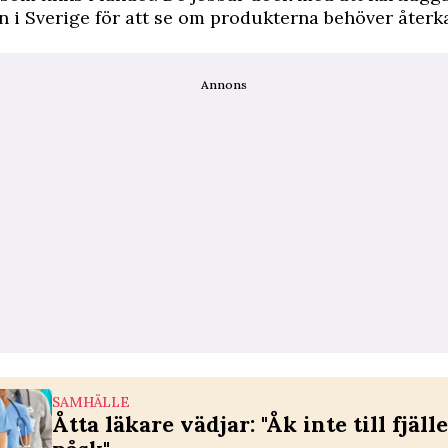
 i Sverige för att se om produkterna behöver återka
Annons
SAMHÄLLE
Åtta läkare vädjar: "Åk inte till fjälle