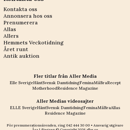
Kontakta oss
Annonsera hos oss
Prenumerera
Allas
Allers
Hemmets Veckotidning
Året runt
Antik auktion
Fler titlar från Aller Media
Elle Sverige
Hänt
Svensk Damtidning
Femina
MåBra
Recept
Motherhood
Residence Magazine
Aller Medias videosajter
ELLE Sverige
Hänt
Svensk Damtidning
Femina
MåBra
Allas
Residence Magazine
För prenumerationsärenden, ring
042 444 30 00
• Ansvarig utgivare
Åsa Liliegren © Copyright
2026
allas.se