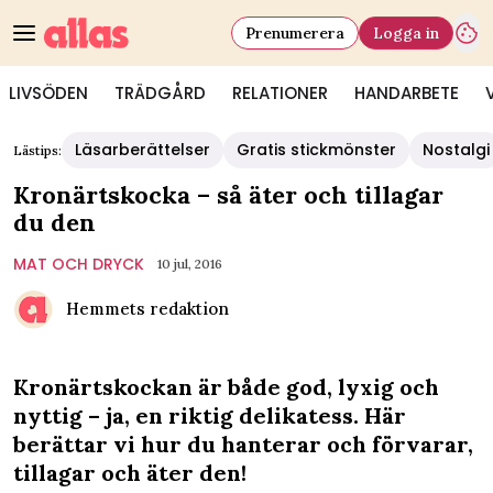
Prenumerera
Logga in
LIVSÖDEN
TRÄDGÅRD
RELATIONER
HANDARBETE
Läsarberättelser
Gratis stickmönster
Nostalgi
Lästips:
Kronärtskocka – så äter och tillagar
du den
MAT OCH DRYCK
10 jul, 2016
Hemmets redaktion
Kronärtskockan är både god, lyxig och
nyttig – ja, en riktig delikatess. Här
berättar vi hur du hanterar och förvarar,
tillagar och äter den!