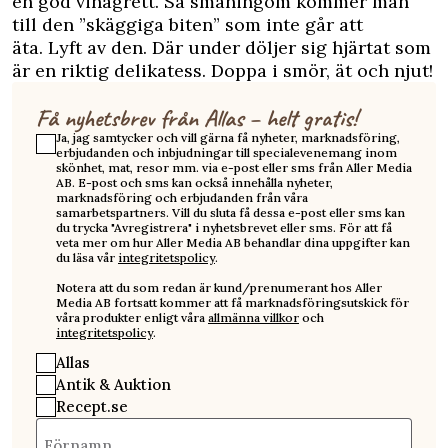
en god vinägrett. Så småningom kommer man
till den ”skäggiga biten” som inte går att
äta. Lyft av den. Där under döljer sig hjärtat som
är en riktig delikatess. Doppa i smör, ät och njut!
Få nyhetsbrev från Allas – helt gratis!
Ja, jag samtycker och vill gärna få nyheter, marknadsföring,
erbjudanden och inbjudningar till specialevenemang inom
skönhet, mat, resor mm. via e-post eller sms från Aller Media
AB. E-post och sms kan också innehålla nyheter,
marknadsföring och erbjudanden från våra
samarbetspartners. Vill du sluta få dessa e-post eller sms kan
du trycka "Avregistrera" i nyhetsbrevet eller sms. För att få
veta mer om hur Aller Media AB behandlar dina uppgifter kan
du läsa vår
integritetspolicy
.
Notera att du som redan är kund/prenumerant hos Aller
Media AB fortsatt kommer att få marknadsföringsutskick för
våra produkter enligt våra
allmänna villkor
och
integritetspolicy
.
Allas
Antik & Auktion
Recept.se
Förnamn