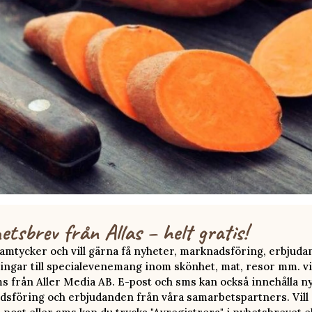
etsbrev från Allas – helt gratis!
 samtycker och vill gärna få nyheter, marknadsföring, erbjud
ingar till specialevenemang inom skönhet, mat, resor mm. vi
ms från Aller Media AB. E-post och sms kan också innehålla n
sföring och erbjudanden från våra samarbetspartners. Vill d