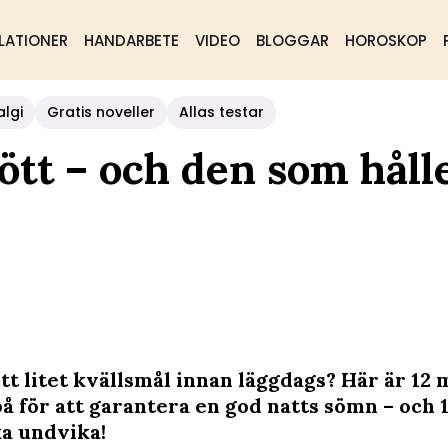
LATIONER
HANDARBETE
VIDEO
BLOGGAR
HOROSKOP
algi
Gratis noveller
Allas testar
ött – och den som håll
ett litet kvällsmål innan läggdags? Här är 12
på för att garantera en god natts sömn – och 
ka undvika!