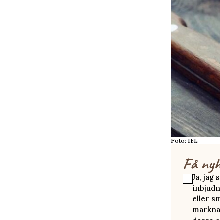
Foto: IBL
Få nyh
Ja, jag
inbjudn
eller s
marknad