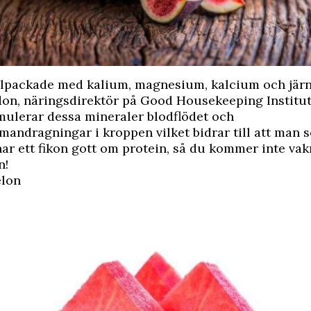
llpackade med kalium, magnesium, kalcium och järn,
don, näringsdirektör på
Good Housekeeping Institu
mulerar dessa mineraler blodflödet och
ndragningar i kroppen vilket bidrar till att man 
r ett fikon gott om protein, så du kommer inte va
n!
elon