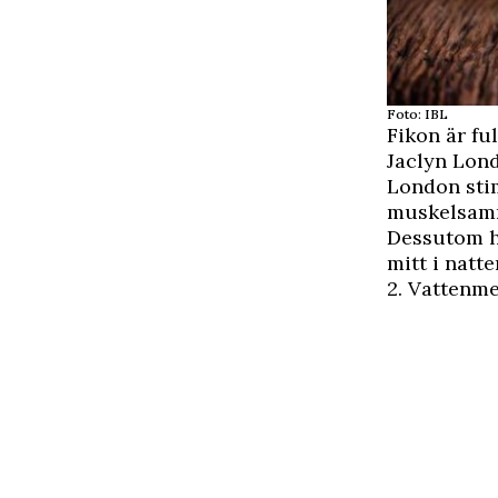
Foto: IBL
Fikon är fu
Jaclyn Lon
London sti
muskelsamma
Dessutom ha
mitt i natte
2. Vattenm