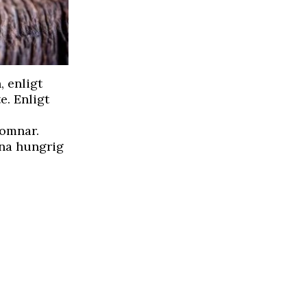
 enligt
te
. Enligt
somnar.
kna hungrig