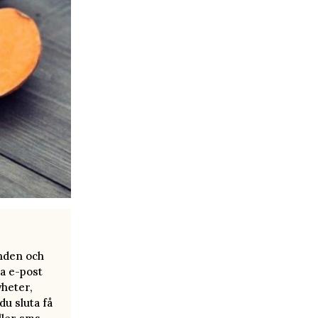
anden och
a e-post
yheter,
u sluta få