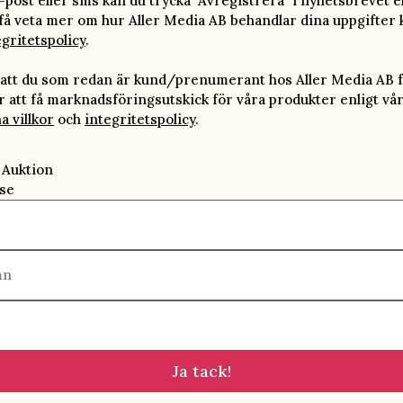
-post eller sms kan du trycka "Avregistrera" i nyhetsbrevet e
 få veta mer om hur Aller Media AB behandlar dina uppgifter 
egritetspolicy
.
att du som redan är kund/prenumerant hos Aller Media AB f
att få marknadsföringsutskick för våra produkter enligt vå
a villkor
och
integritetspolicy
.
 Auktion
se
mn
Ja tack!