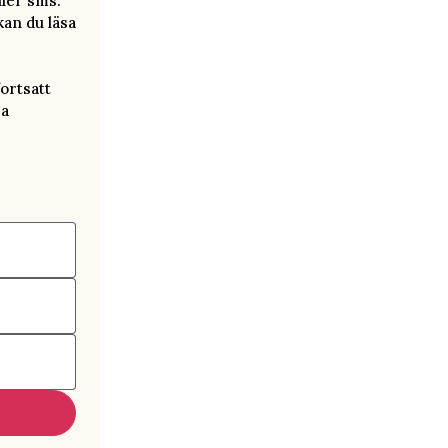
ller sms.
kan du läsa
ortsatt
ra