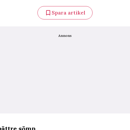
Spara artikel
Annons
 bättre sömn