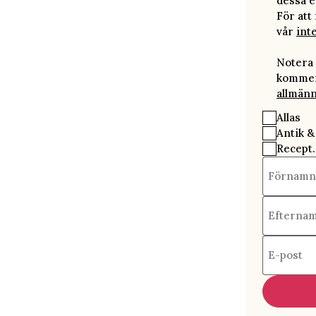
dessa e
För att
vår
int
Notera 
kommer 
allmänn
Allas
Antik &
Recept.
Förnamn
Efterna
E-post