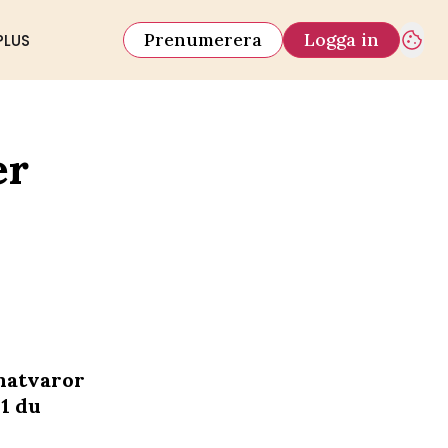
Prenumerera
Logga in
PLUS
er
 matvaror
11 du