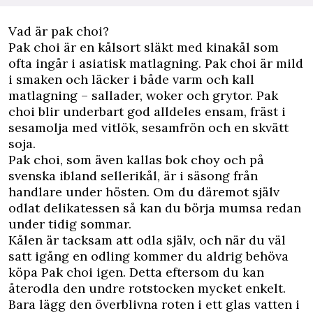
Vad är pak choi?
Pak choi är en kålsort släkt med kinakål som
ofta ingår i asiatisk matlagning. Pak choi är mild
i smaken och läcker i både varm och kall
matlagning – sallader, woker och grytor. Pak
choi blir underbart god alldeles ensam, fräst i
sesamolja med vitlök, sesamfrön och en skvätt
soja.
Pak choi, som även kallas bok choy och på
svenska ibland sellerikål, är i säsong från
handlare under hösten. Om du däremot själv
odlat delikatessen så kan du börja mumsa redan
under tidig sommar.
Kålen är tacksam att odla själv, och när du väl
satt igång en odling kommer du aldrig behöva
köpa Pak choi igen. Detta eftersom du kan
återodla den undre rotstocken mycket enkelt.
Bara lägg den överblivna roten i ett glas vatten i