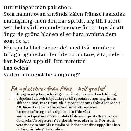
Hur tillagar man pak choi?
Som nämnt ovan används kålen främst i asiatisk
matlagning, men den har spridit sig till i stort
sett hela världen under senare år. Ett tips är att
ånga de gröna bladen eller bara avnjuta dem
som de är.
För späda blad räcker det med två minuters
tillagning medan den lite robustare, vita, delen
kan behöva upp till fem minuter.
Läs också:
Vad är biologisk bekämpning?
Få nyhetsbrev från Allas – helt gratis!
Ja, jag samtycker och vill gärna få nyheter, marknadsföring,
erbjudanden och inbjudningar till specialevenemang inom
skönhet, mat, resor mm. via e-post eller sms från Aller Media
AB. E-post och sms kan också innehålla nyheter,
marknadsföring och erbjudanden från våra
samarbetspartners. Vill du sluta få dessa e-post eller sms kan
du trycka "Avregistrera" i nyhetsbrevet eller sms. För att få
veta mer om hur Aller Media AB behandlar dina uppgifter kan
du läsa vår
integritetspolicy
.