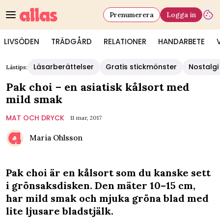
Prenumerera
Logga in
LIVSÖDEN
TRÄDGÅRD
RELATIONER
HANDARBETE
Läsarberättelser
Gratis stickmönster
Nostalgi
Lästips:
Pak choi – en asiatisk kålsort med
mild smak
MAT OCH DRYCK
11 mar, 2017
Maria Ohlsson
Pak choi är en kålsort som du kanske sett
i grönsaksdisken. Den mäter 10–15 cm,
har mild smak och mjuka gröna blad med
lite ljusare bladstjälk.