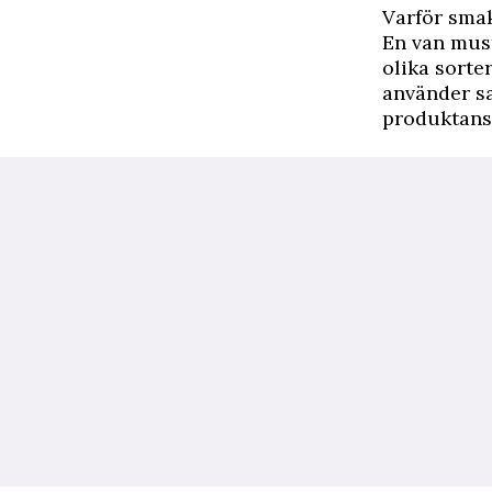
Varför sma
En van must
olika sorte
använder s
produktans