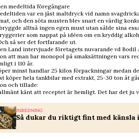
 en medeltida föregångare
deltiden var en jäst maltdryck vid namn svagdrick
smat, och den söta musten blev snart en värdig konk
bryggde alltså ingen egen must utan sålde sina ess
 bryggerier som nappat på idéen om en kryddig alkoh
ch så ser det fortfarande ut.
en Land intervjuade företagets nuvarande vd Bodil 
hon att man har monopol på smaksättningen vars re
mligt i 110 år.
öper minst handlar 25 kilos förpackningar medan d
t köper hela tankbilar med extrakt, 25-30 ton åt gå
on och tillade:
allmänt känt att receptet är hemligt. Det har det ju v
INREDNING
Så dukar du riktigt fint med känsla i