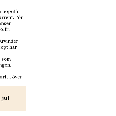
a populär
urrent. För
anser
olfri
Arvinder
cept har
e som
ngen,
arit i över
 jul