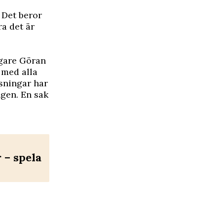
 Det beror
ra det är
ägare Göran
 med alla
ssningar har
ngen. En sak
– spela