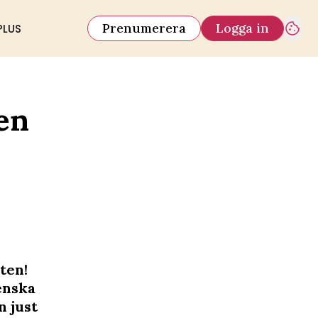
Prenumerera
Logga in
PLUS
ien
ten!
enska
n just