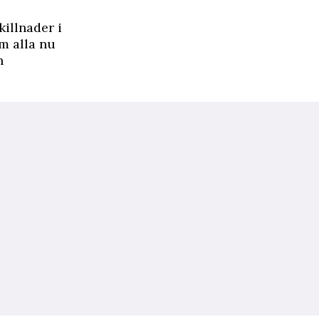
illnader i
om alla nu
n