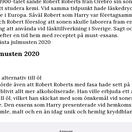
1900-talet sände Robert Roberts från Örebro sin son 
att studera kemi. Vid samma tidpunkt hade läskedryck
e i Europa. Såväl Robert som Harry var företagsam
ch Robert föreslog att sonen skulle laborera fram e
g att använda vid läsktillverkning i Sverige. Sagt o
efter en tid hem med receptet på must-essans.
ästa julmusten 2020
lmusten 2020
 alternativ till öl
hörde även att Robert Roberts med fasa hade sett på
blivit allt mer alkoholiserade. Han ville erbjuda ett 
till öl, vilket han skickat med som önskemål vid sone
e. Den essens som Harry presenterade vid hemkoms
mle, malt och en än idag unik och hemlig kryddbla
Annons