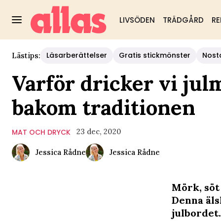
LIVSÖDEN
TRÄDGÅRD
RE
Läsarberättelser
Gratis stickmönster
Nost
Lästips:
Varför dricker vi jul
bakom traditionen
23 dec, 2020
MAT OCH DRYCK
Jessica Rådne
Jessica Rådne
Mörk, söt
Denna äls
julbordet