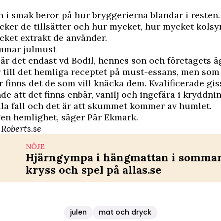
n i smak beror på hur bryggerierna blandar i resten.
ocker de tillsätter och hur mycket, hur mycket kolsy
ket extrakt de använder.
mmar julmust
 är det endast vd Bodil, hennes son och företagets 
till det hemliga receptet på must-essans, men som
 finns det de som vill knäcka dem. Kvalificerade gi
nde att det finns enbär, vanilj och ingefära i kryddni
alla fall och det är att skummet kommer av humlet.
gen hemlighet, säger Pär Ekmark.
, Roberts.se
NÖJE
Hjärngympa i hängmattan i sommar 
kryss och spel på allas.se
julen
mat och dryck