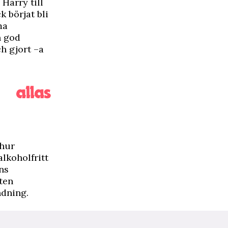
Harry till
 börjat bli
ma
n god
ch gjort –a
 hur
alkoholfritt
ns
ten
ndning.