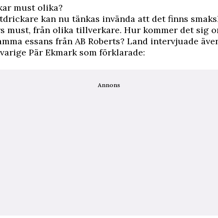
kar must olika?
drickare kan nu tänkas invända att det finns smaksk
rs must, från olika tillverkare. Hur kommer det sig 
amma essans från AB Roberts? Land intervjuade äve
varige Pär Ekmark som förklarade:
Annons