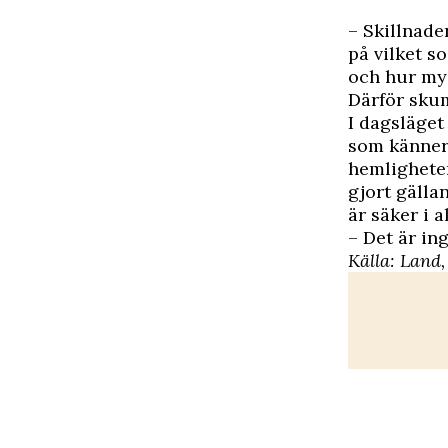
– Skillnade
på vilket s
och hur myc
Därför sku
I dagsläget
som känner 
hemligheter
gjort gälla
är säker i 
– Det är in
Källa:
Land