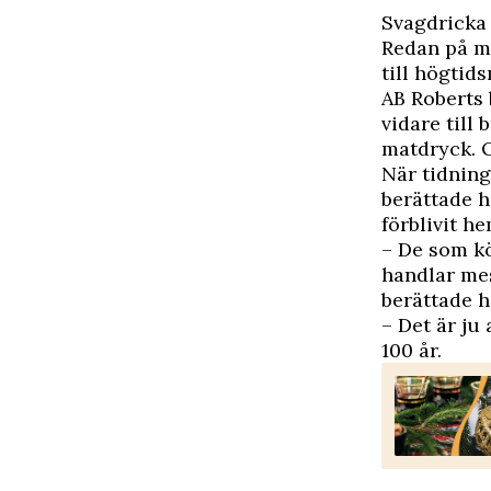
Svagdricka
Redan på me
till högtid
AB Roberts 
vidare till
matdryck. O
När tidning
berättade 
förblivit he
– De som k
handlar mes
berättade h
– Det är ju 
100 år.