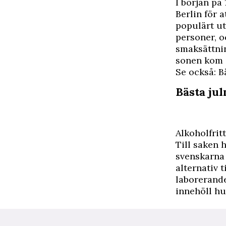
I
början på 
Berlin för 
populärt ut
personer, o
smaksättnin
sonen kom 
Se också: B
Bästa ju
Alkoholfritt
Till saken 
svenskarna 
alternativ 
laborerand
innehöll hu