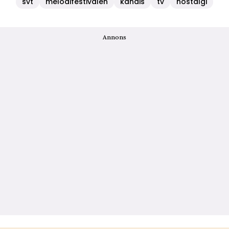
svt
melodifestivalen
kändis
tv
nostalgi
Annons