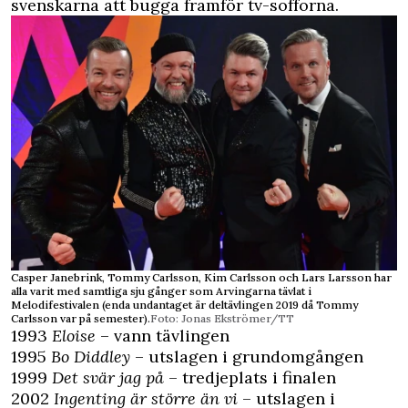
svenskarna att bugga framför tv-sofforna.
Casper Janebrink, Tommy Carlsson, Kim Carlsson och Lars Larsson har
alla varit med samtliga sju gånger som Arvingarna tävlat i
Melodifestivalen (enda undantaget är deltävlingen 2019 då Tommy
Carlsson var på semester).
Foto: Jonas Ekströmer/TT
1993
Eloise
– vann tävlingen
1995
Bo Diddley
– utslagen i grundomgången
1999
Det svär jag på
– tredjeplats i finalen
2002
Ingenting är större än vi
– utslagen i