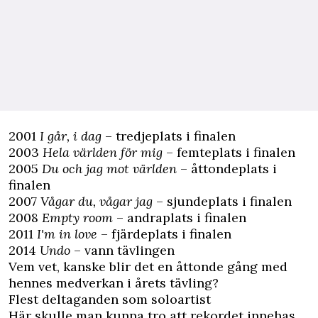
2001
I går, i dag
– tredjeplats i finalen
2003
Hela världen för mig
– femteplats i finalen
2005
Du och jag mot världen
– åttondeplats i
finalen
2007
Vågar du, vågar jag
– sjundeplats i finalen
2008
Empty room
– andraplats i finalen
2011
I'm in love
– fjärdeplats i finalen
2014
Undo
– vann tävlingen
Vem vet, kanske blir det en åttonde gång med
hennes medverkan i årets tävling?
Flest deltaganden som soloartist
Här skulle man kunna tro att rekordet innehas