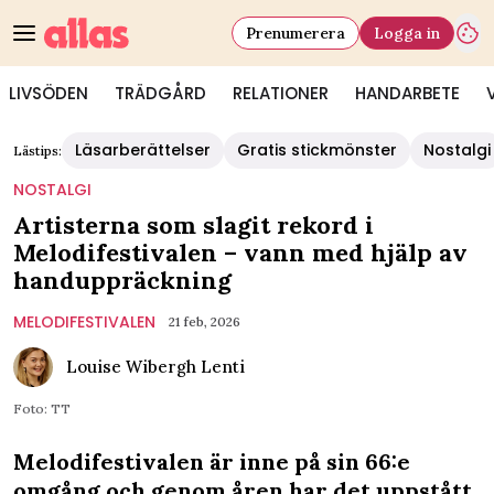
Prenumerera
Logga in
LIVSÖDEN
TRÄDGÅRD
RELATIONER
HANDARBETE
Läsarberättelser
Gratis stickmönster
Nostalgi
Lästips:
NOSTALGI
Artisterna som slagit rekord i
Melodifestivalen – vann med hjälp av
handuppräckning
MELODIFESTIVALEN
21 feb, 2026
Louise Wibergh Lenti
Foto: TT
Melodifestivalen är inne på sin 66:e
omgång och genom åren har det uppstått