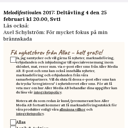
Melodifestivalen
2017: Deltävling 4 den 25
februari kl 20.00, Svt1
Läs också:
Axel Schylström: För mycket fokus på min
brännskada
Få nyhetsbrev från Allas – helt gratis!
Ja, jag samtycker och vill gärna få nyheter, marknadsföring,
erbjudanden och inbjudningar till specialevenemang inom
skönhet, mat, resor mm. via e-post eller sms från Aller Media
AB. E-post och sms kan också innehålla nyheter,
marknadsföring och erbjudanden från våra
samarbetspartners. Vill du sluta få dessa e-post eller sms kan
du trycka "Avregistrera" i nyhetsbrevet eller sms. För att få
veta mer om hur Aller Media AB behandlar dina uppgifter kan
du läsa vår
integritetspolicy
.
Notera att du som redan är kund/prenumerant hos Aller
Media AB fortsatt kommer att få marknadsföringsutskick för
våra produkter enligt våra
allmänna villkor
och
integritetspolicy
.
Allas