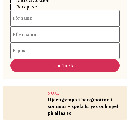
Antik & Auktion
Recept.se
Förnamn
Efternamn
E-post
Ja tack!
NÖJE
Hjärngympa i hängmattan i
sommar – spela kryss och spel
på allas.se