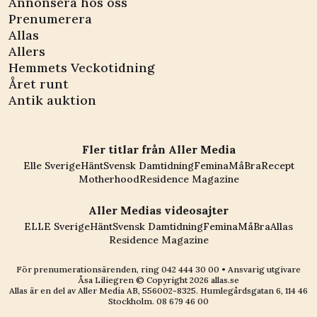
Annonsera hos oss
Prenumerera
Allas
Allers
Hemmets Veckotidning
Året runt
Antik auktion
Fler titlar från Aller Media
Elle Sverige
Hänt
Svensk Damtidning
Femina
MåBra
Recept
Motherhood
Residence Magazine
Aller Medias videosajter
ELLE Sverige
Hänt
Svensk Damtidning
Femina
MåBra
Allas
Residence Magazine
För prenumerationsärenden, ring
042 444 30 00
• Ansvarig utgivare
Åsa Liliegren © Copyright
2026
allas.se
Allas är en del av
Aller Media AB, 556002-8325
. Humlegårdsgatan 6, 114 46
Stockholm.
08 679 46 00