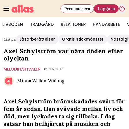
Prenumerera
Logga in
LIVSÖDEN
TRÄDGÅRD
RELATIONER
HANDARBETE
Läsarberättelser
Gratis stickmönster
Nostalgi
Lästips:
Axel Schylström var nära döden efter
olyckan
MELODIFESTIVALEN
01 feb, 2017
Minna Wallén-Widung
Axel Schylström brännskadades svårt för
fem år sedan. Han svävade mellan liv och
död, men lyckades ta sig tillbaka. I dag
satsar han helhjärtat på musiken och