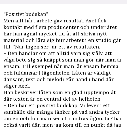
”Positivt budskap”
Men allt hårt arbete gav resultat. Axel fick
kontakt med flera producenter och under året
har han ägnat mycket tid åt att skriva nytt
material och lära sig hur arbetet i en studio går
till. ”När ingen ser” är ett av resultaten.
– Den handlar om att alltid vara sig själv, att
våga bete sig så knäppt som man gör när man är
ensam. Till exempel när man är ensam hemma
och fuldansar i lägenheten. Låten är väldigt
dansant, text och melodi går hand i hand där,
säger Axel.
Han beskriver låten som en glad upptempolåt
där texten är en central del av helheten.
– Den har ett positivt budskap. Vi lever i ett
samhälle där många tänker på vad andra tycker
om en och hur man ser ut i andras ögon. Jag har
också varit där, men jag kom till en punkt då jag